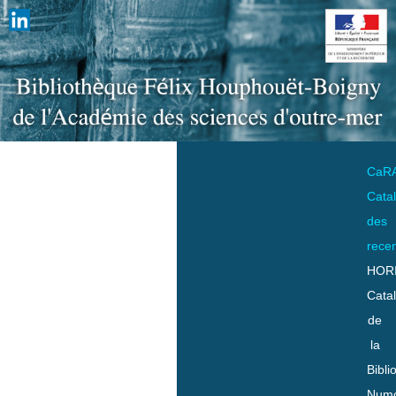
CaR
Cata
des
rece
HOR
Cata
de
la
Bibli
Numo