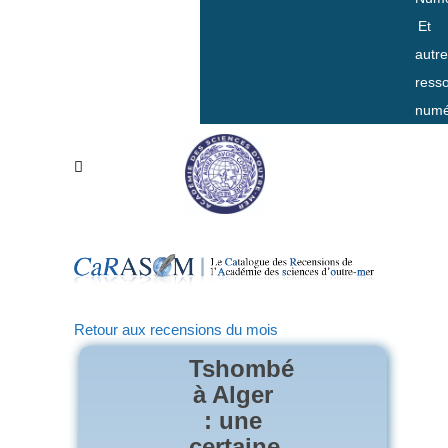
Et
autr
ress
numé
Retour aux recensions du mois
Tshombé
à Alger
: une
certaine