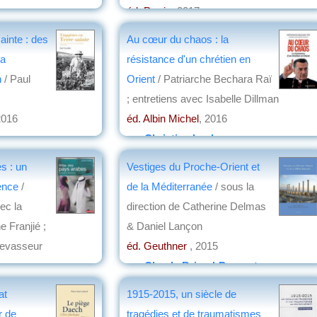
éd. Perrin
, 2017
par
Christian Lochon
ainte : des
Au cœur du chaos : la
la
résistance d'un chrétien en
n
/ Paul
Orient
/ Patriarche Bechara Raï
; entretiens avec Isabelle Dillman
2016
éd. Albin Michel
, 2016
on
par
Christian Lochon
s : un
Vestiges du Proche-Orient et
ence
/
de la Méditerranée
/ sous la
ec la
direction de Catherine Delmas
e Franjié ;
& Daniel Lançon
Levasseur
éd. Geuthner
, 2015
par
Claude Briand-Ponsart
at
1915-2015, un siècle de
r de
tragédies et de traumatismes