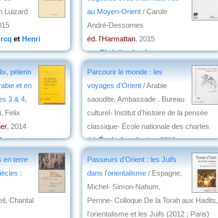
n Luizard
au Moyen-Orient
/ Carole
015
André-Dessornes
urcq
et
Henri
éd. l'Harmattan
, 2015
par
Christian Lochon
ix, pèlerin
Parcourir le monde : les
rabie et en
voyages d'Orient
/ Arabie
es 3 & 4,
saoudite. Ambassade . Bureau
, Felix
culturel- Institut d'histoire de la pensée
ier
, 2014
classique- École nationale des chartes
Ponsart
éd. École des chartes
, 2013
par
Annie Krieger-Krynicki
 en terre
Passeurs d'Orient : les Juifs
ècles :
dans l'orientalisme
/ Espagne,
Michel- Simon-Nahum,
il, Chantal
Perrine- Colloque De la Torah aux Hadits,
l'orientalisme et les Juifs (2012 ; Paris)