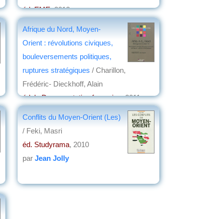
éd. EME
, 2013
par
Christian Lochon
Afrique du Nord, Moyen-
Orient : révolutions civiques,
bouleversements politiques,
ruptures stratégiques
/ Charillon,
Frédéric- Dieckhoff, Alain
éd. la Documentation française
, 2011
par
Christian Lochon
Conflits du Moyen-Orient (Les)
/ Feki, Masri
éd. Studyrama
, 2010
par
Jean Jolly