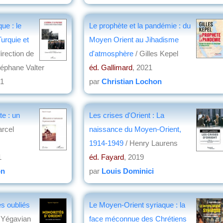
que : le
Le prophète et la pandémie : du
urquie et
Moyen Orient au Jihadisme
irection de
d'atmosphère
/ Gilles Kepel
téphane Valter
éd. Gallimard
, 2021
21
par
Christian Lochon
on
te : un
Les crises d'Orient : La
arcel
naissance du Moyen-Orient,
1914-1949
/ Henry Laurens
1
éd. Fayard
, 2019
on
par
Louis Dominici
es oubliés
Le Moyen-Orient syriaque : la
 Yégavian
face méconnue des Chrétiens