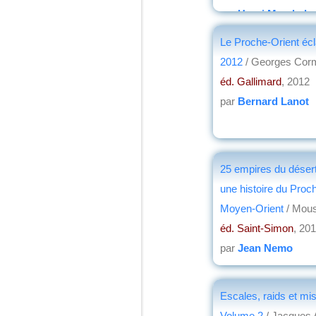
par
Henri Marchal
Le Proche-Orient écl
2012
/ Georges Cor
éd. Gallimard
, 2012
par
Bernard Lanot
25 empires du désert
une histoire du Proc
Moyen-Orient
/ Mous
éd. Saint-Simon
, 20
par
Jean Nemo
Escales, raids et mi
Volume 2
/ Jacques 