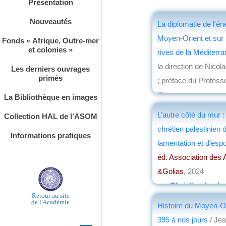
Présentation
Nouveautés
La diplomatie de l'én
Moyen-Orient et sur 
Fonds « Afrique, Outre-mer
et colonies »
rives de la Méditerr
la direction de Nicol
Les derniers ouvrages
primés
; préface du Profess
Din
La Bibliothèque en images
éd. l’Harmattan
, 202
L’autre côté du mur : 
Collection HAL de l’ASOM
par
Christian Loch
chrétien palestinien 
Informations pratiques
lamentation et d’esp
éd. Association des 
&Golias
, 2024
par
Christian Loch
Retour au site
de l'Académie
Histoire du Moyen-O
395 à nos jours
/ Jea