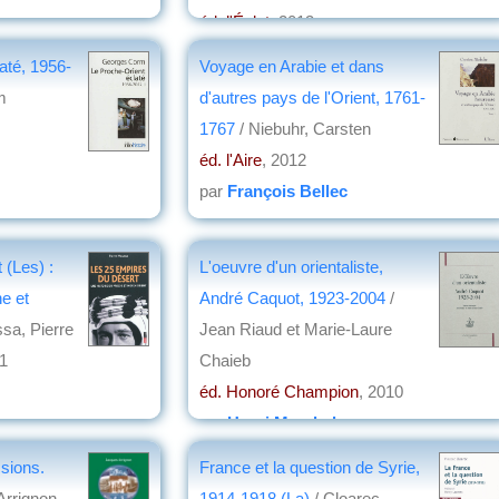
éd. l'Éclat
, 2013
par
Jean Martin
até, 1956-
Voyage en Arabie et dans
m
d'autres pays de l'Orient, 1761-
1767
/ Niebuhr, Carsten
éd. l'Aire
, 2012
par
François Bellec
 (Les) :
L'oeuvre d'un orientaliste,
he et
André Caquot, 1923-2004
/
sa, Pierre
Jean Riaud et Marie-Laure
11
Chaieb
éd. Honoré Champion
, 2010
par
Henri Marchal
ssions.
France et la question de Syrie,
Arrignon
1914-1918 (La)
/ Cloarec,