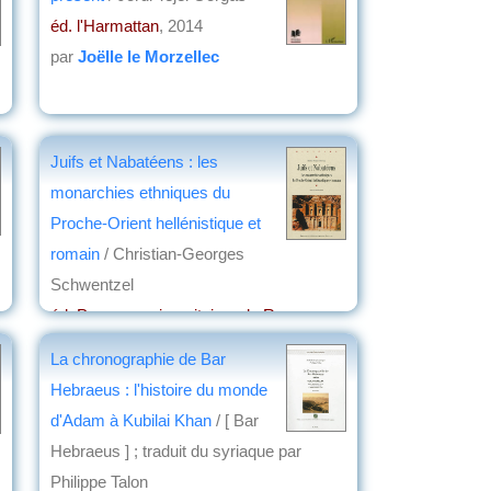
éd. l'Harmattan
, 2014
par
Joëlle le Morzellec
Juifs et Nabatéens : les
monarchies ethniques du
Proche-Orient hellénistique et
romain
/ Christian-Georges
Schwentzel
éd. Presses universitaires de Rennes
,
2013
La chronographie de Bar
par
Claude Briand-Ponsart
Hebraeus : l'histoire du monde
d'Adam à Kubilai Khan
/ [ Bar
Hebraeus ] ; traduit du syriaque par
Philippe Talon