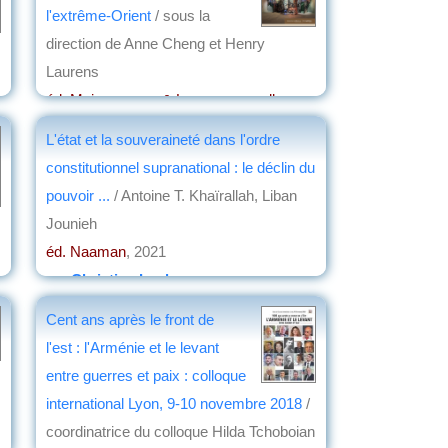
l'extrême-Orient
/ sous la
direction de Anne Cheng et Henry
Laurens
éd. Maisonneuve & Larose, nouvelles
éditions
, 2023
L'état et la souveraineté dans l'ordre
par
Christian Lochon
constitutionnel supranational : le déclin du
pouvoir ...
/ Antoine T. Khaïrallah, Liban
Jounieh
éd. Naaman
, 2021
par
Christian Lochon
Cent ans après le front de
l'est : l'Arménie et le levant
entre guerres et paix : colloque
international Lyon, 9-10 novembre 2018
/
coordinatrice du colloque Hilda Tchoboian