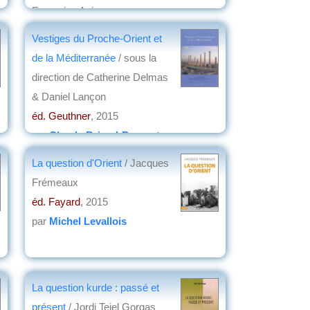
Françoise Aujogue
éd. Éditions Pierre de Taillac , Archives
Vestiges du Proche-Orient et
diplomatiques
, 2017
de la Méditerranée
/ sous la
par
Jacques Frémeaux
direction de Catherine Delmas
& Daniel Lançon
éd. Geuthner
, 2015
par
Claude Briand-Ponsart
La question d'Orient
/ Jacques
Frémeaux
éd. Fayard
, 2015
par
Michel Levallois
La question kurde : passé et
présent
/ Jordi Tejel Gorgas