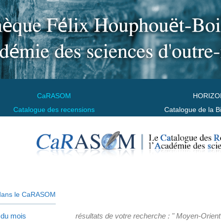
CaRASOM
HORIZO
Catalogue des recensions
Catalogue de la B
dans le CaRASOM
 du mois
résultats de votre recherche : " Moyen-Orient