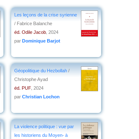
Les leçons de la crise syrienne
/ Fabrice Balanche
éd. Odile Jacob
, 2024
par
Dominique Barjot
Géopolitique du Hezbollah
/
Christophe Ayad
éd. PUF
, 2024
par
Christian Lochon
La violence politique : vue par
les historiens du Moyen- à