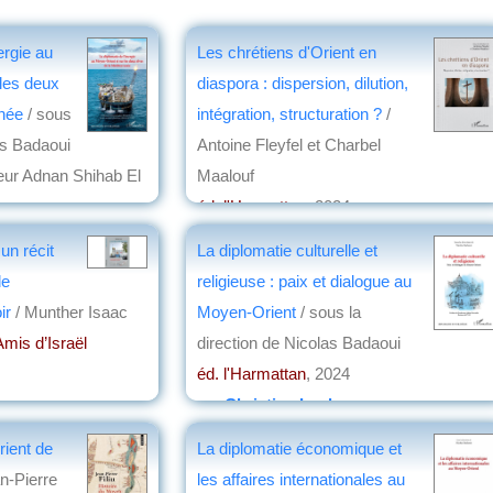
ergie au
Les chrétiens d'Orient en
les deux
diaspora : dispersion, dilution,
anée
/ sous
intégration, structuration ?
/
as Badaoui
Antoine Fleyfel et Charbel
eur Adnan Shihab El
Maalouf
éd. l'Harmattan
, 2024
5
par
Christian Lochon
un récit
La diplomatie culturelle et
on
de
religieuse : paix et dialogue au
oir
/ Munther Isaac
Moyen-Orient
/ sous la
Amis d’Israël
direction de Nicolas Badaoui
éd. l'Harmattan
, 2024
on
par
Christian Lochon
rient de
La diplomatie économique et
n-Pierre
les affaires internationales au