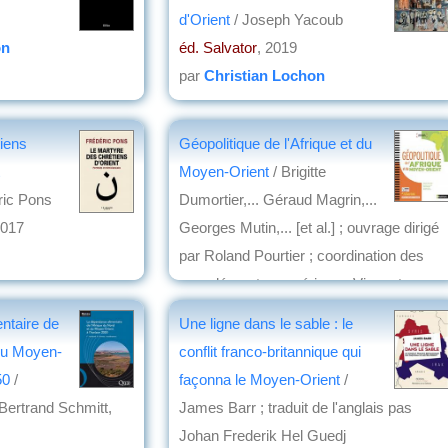
d'Orient
/ Joseph Yacoub
on
éd. Salvator
, 2019
par
Christian Lochon
iens
Géopolitique de l'Afrique et du
Moyen-Orient
/ Brigitte
ric Pons
Dumortier,... Géraud Magrin,...
2017
Georges Mutin,... [et al.] ; ouvrage dirigé
par Roland Pourtier ; coordination des
compléments numériques Vincent
Thébault,...
ntaire de
Une ligne dans le sable : le
éd. Nathan
, 2017
 du Moyen-
conflit franco-britannique qui
par
Marc Aicardi de Saint-Paul
050
/
façonna le Moyen-Orient
/
Bertrand Schmitt,
James Barr ; traduit de l'anglais pas
Johan Frederik Hel Guedj