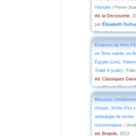
l'histoire
/ Pierre-Jea
éd. la Découverte
, 2
par
Élisabeth Dufo
Marchal
Errances de frère Fél
en Terre sainte, en A
Égypte (Les). Volum
Traité 4 (suite)
/ Fabri
éd. Classiques Garn
par
Claude Briand-
Missions chrétiennes
d'islam, XVIIe-XXe si
anthologie de textes
missionnaires
/ Verde
éd. Brepols
, 2013