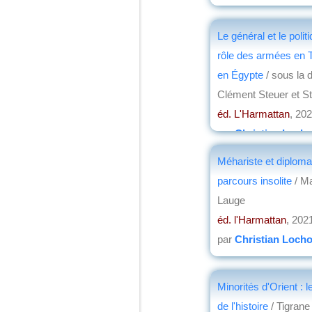
Le général et le politi
rôle des armées en T
en Égypte
/ sous la d
Clément Steuer et S
éd. L'Harmattan
, 20
par
Christian Loch
Méhariste et diploma
parcours insolite
/ M
Lauge
éd. l'Harmattan
, 202
par
Christian Loch
Minorités d'Orient : l
de l'histoire
/ Tigrane