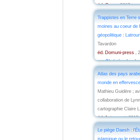
éd. Quae
, 2017
par
Roland Pourtier
Trappistes en Terre s
moines au coeur de 
géopolitique : Latrou
Tavardon
éd. Domuni-press
, 
par
Christian Loch
Atlas des pays arabe
monde en effervesc
Mathieu Guidère ; av
collaboration de Lynn
cartographie Claire 
éd. Autrement
, 2015
par
Henri Marchal
Le piège Daesh : l'Ét
islamique ou le retou