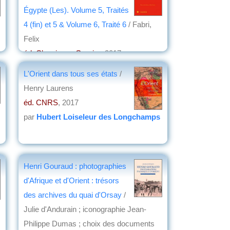
Égypte (Les). Volume 5, Traités
4 (fin) et 5 & Volume 6, Traité 6
/ Fabri,
Felix
éd. Classiques Garnier
, 2017
par
Claude Briand-Ponsart
L'Orient dans tous ses états
/
Henry Laurens
éd. CNRS
, 2017
par
Hubert Loiseleur des Longchamps
Henri Gouraud : photographies
d'Afrique et d'Orient : trésors
des archives du quai d'Orsay
/
Julie d'Andurain ; iconographie Jean-
Philippe Dumas ; choix des documents