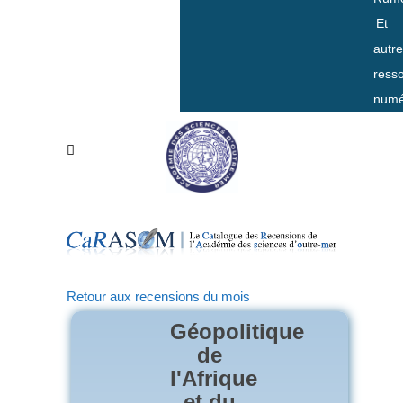
Et
autr
ress
numé
Retour aux recensions du mois
Géopolitique
de
l'Afrique
et du