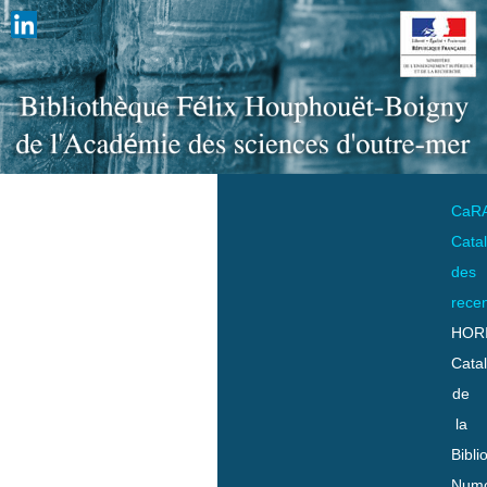
CaR
Cata
des
rece
HOR
Cata
de
la
Bibli
Numo