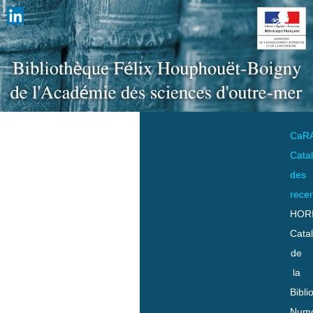
CaR
Cata
des
rece
HOR
Cata
de
la
Bibli
Numo