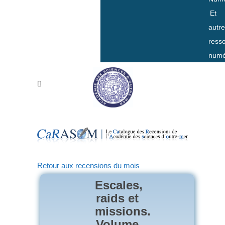
Et
autr
ress
numé
Retour aux recensions du mois
Escales,
raids et
missions.
Volume