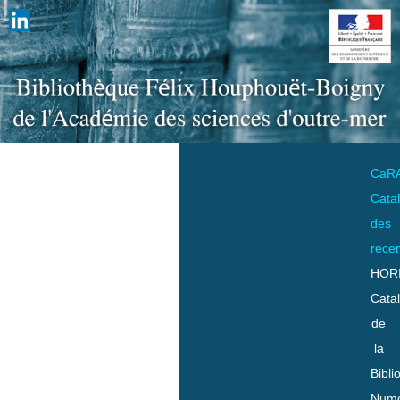
CaR
Cata
des
rece
HOR
Cata
de
la
Bibli
Numo