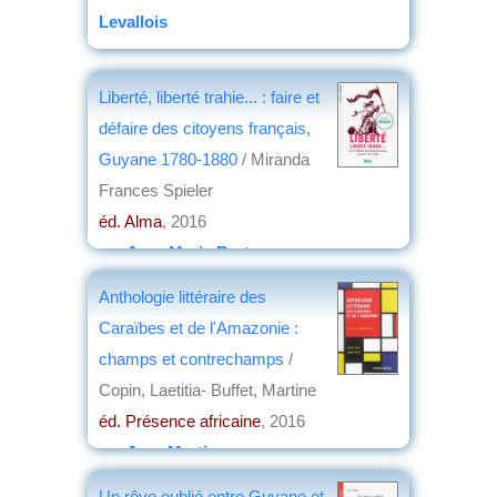
Levallois
Liberté, liberté trahie... : faire et
défaire des citoyens français,
Guyane 1780-1880
/ Miranda
Frances Spieler
éd. Alma
, 2016
par
Jean-Marie Breton
Anthologie littéraire des
Caraïbes et de l'Amazonie :
champs et contrechamps
/
Copin, Laetitia- Buffet, Martine
éd. Présence africaine
, 2016
par
Jean Martin
Un rêve oublié entre Guyane et