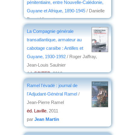
pénitentiaire, entre Nouvelle-Calédonie,
Guyane et Afrique, 1890-1945
/ Danielle
Donet-Vincent
éd. Ibis rouge
, 2012
La Compagnie générale
par
Gabriel Valet
transatlantique, armateur au
cabotage caraïbe : Antilles et
Guyane, 1930-1992
/ Roger Jaffray,
Jean-Louis Saulnier
éd. SCITEP
, 2012
par
François Bellec
Ramel l'évadé : journal de
l'Adjudant-Général Ramel
/
Jean-Pierre Ramel
éd. Laville
, 2011
par
Jean Martin