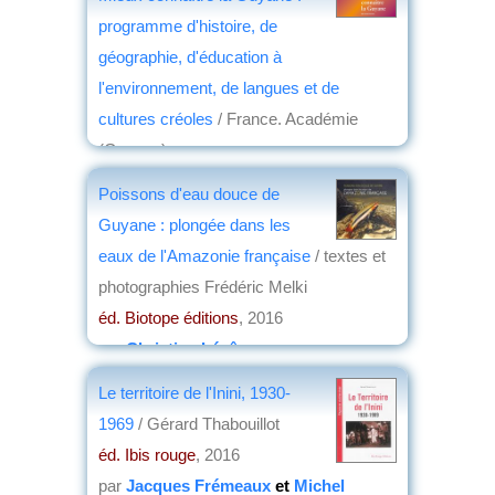
programme d'histoire, de
géographie, d'éducation à
l'environnement, de langues et de
cultures créoles
/ France. Académie
(Guyane)
éd. Ibis rouge
, 2017
Poissons d'eau douce de
par
Pierre Gény
Guyane : plongée dans les
eaux de l'Amazonie française
/ textes et
photographies Frédéric Melki
éd. Biotope éditions
, 2016
par
Christian Lévêque
Le territoire de l'Inini, 1930-
1969
/ Gérard Thabouillot
éd. Ibis rouge
, 2016
par
Jacques Frémeaux
et
Michel