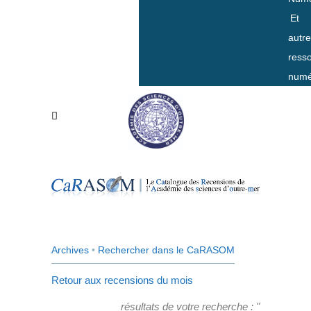
Et
autr
ress
numé
Archives
•
Rechercher dans le CaRASOM
Retour aux recensions du mois
résultats de votre recherche : "