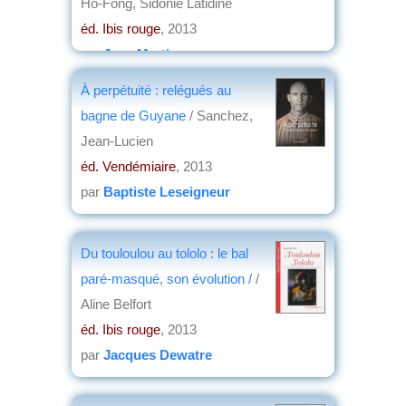
Ho-Fong, Sidonie Latidine
éd. Ibis rouge
, 2013
par
Jean Martin
À perpétuité : relégués au
bagne de Guyane
/ Sanchez,
Jean-Lucien
éd. Vendémiaire
, 2013
par
Baptiste Leseigneur
Du touloulou au tololo : le bal
paré-masqué, son évolution /
/
Aline Belfort
éd. Ibis rouge
, 2013
par
Jacques Dewatre