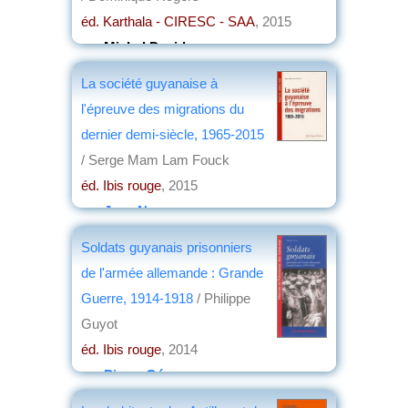
éd. Karthala - CIRESC - SAA
, 2015
par
Michel David
La société guyanaise à
l'épreuve des migrations du
dernier demi-siècle, 1965-2015
/ Serge Mam Lam Fouck
éd. Ibis rouge
, 2015
par
Jean Nemo
Soldats guyanais prisonniers
de l'armée allemande : Grande
Guerre, 1914-1918
/ Philippe
Guyot
éd. Ibis rouge
, 2014
par
Pierre Gény