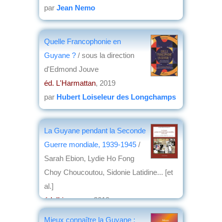
par
Jean Nemo
Quelle Francophonie en
Guyane ?
/ sous la direction
d'Edmond Jouve
éd. L'Harmattan
, 2019
par
Hubert Loiseleur des Longchamps
La Guyane pendant la Seconde
Guerre mondiale, 1939-1945
/
Sarah Ebion, Lydie Ho Fong
Choy Choucoutou, Sidonie Latidine... [et
al.]
éd. Ibis rouge
, 2019
par
Jean Martin
Mieux connaître la Guyane :