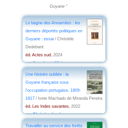
Guyane "
Le bagne des Annamites : les
derniers déportés politiques en
Guyane : essai
/ Christèle
Dedebant
éd. Actes sud
, 2024
par
Jean-Loup Vivier
Une histoire oubliée : la
Guyane française sous
l'occupation portugaise, 1809-
1817
/ Ivete Machado de Miranda Pereira
éd. Les Indes savantes
, 2022
par
Christian Lochon
Travailler au service des forêts