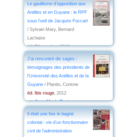
Le gaullisme d'opposition aux
Antilles et en Guyane : le RPF
sous l'oeil de Jacques Foccart
/ Sylvain Mary, Bernard
Lachaise
éd. l'Harmattan
, 2013
par
Jean Martin
J'ai rencontré dix sages :
témoignages des présidents de
l'Université des Antilles et de la
Guyane
/ Plantin, Corinne
éd. Ibis rouge
, 2012
par
Jean-Marie Breton
Il était une fois le bagne
colonial : vie d'un fonctionnaire
civil de l'administration