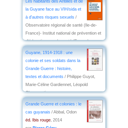
Les habitants des Antilles et de
la Guyane face au VIH/sida et
à d'autres risques sexuels
/
Observatoire régional de santé (Ile-de-
France)- Institut national de prévention et
d'éducation pour la santé (France)
éd. la Documentation française
, 2014
Guyane, 1914-1918 : une
par
Miloud Belkaïd
colonie et ses soldats dans la
Grande Guerre : histoire,
textes et documents
/ Philippe Guyot,
Marie-Céline Gardiennet, Léopold
Champesting
éd. Ibis rouge
, 2014
Grande Guerre et colonies : le
par
Pierre Gény
cas guyanais
/ Abbal, Odon
éd. Ibis rouge
, 2014
par
Pierre Gény