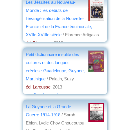
Les Jésuites au Nouveau-
Monde : les débuts de
l'évangélisation de la Nouvelle-
France et de la France équinoxiale,
XVIIe-XVIIIe siècle
/ Florence Artigalas
éd. Ibis rouge
, 2013
par
Élisabeth Dufourcq
Petit dictionnaire insolite des
cultures et des langues
créoles : Guadeloupe, Guyane,
Martinique
/ Palatin, Suzy
éd. Larousse
, 2013
par
Guy Lavorel
La Guyane et la Grande
Guerre 1914-1918
/ Sarah
Ebion, Lydie Choy Choucoutou