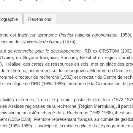
liographie
Recensions
enne est ingénieur agronome (
Institut national agronomique
, 1959)
iences de l’
Université de Nancy
(1975).
titut de recherche pour le développement,
IRD ex-ORSTOM (1962-200
’Ivoire, en Guyane française, Surinam, Brésil et en région Caraï
. Il réalise des cartes de ressources en sols, met en place des pro
 de recherche, notamment sur les mangroves. Membre du Comité sci
 nommé directeur de recherche (1982) et directeur du Centre de reche
scientifique de l’IRD (1996-1999), membre de la Commission de gest
ctivités exercées, il crée le premier poste de directeur (1972-1975
es Assises régionales de la recherche (Région Martinique), il parti
ssion au ministère chargé de la Recherche (1983-1988), il est sec
ent (1986-1988). Membre représentant français au comité de gesti
ent (1983-1989), il participe à la mise en place du 2e programme c