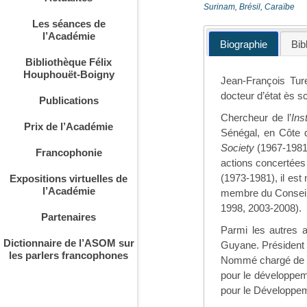
Surinam, Brésil, Caraïbe
Les séances de
l’Académie
Biographie
Bib
Bibliothèque Félix
Houphouët-Boigny
Jean-François Tur
docteur d’état ès sc
Publications
Chercheur de l’
Ins
Prix de l’Académie
Sénégal, en Côte d
Society
(1967-1981)
Francophonie
actions concertées
(1973-1981), il est
Expositions virtuelles de
l’Académie
membre du Conseil 
1998, 2003-2008).
Partenaires
Parmi les autres a
Dictionnaire de l’ASOM sur
Guyane. Président d
les parlers francophones
Nommé chargé de mi
pour le développem
pour le Développem