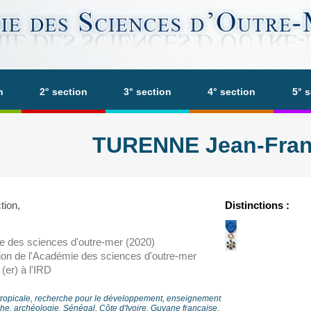
n
2° section
3° section
4° section
5° 
TURENNE Jean-Fran
tion,
Distinctions :
e des sciences d'outre-mer (2020)
tion de l'Académie des sciences d'outre-mer
(er) à l'IRD
tropicale, recherche pour le développement, enseignement
che, archéologie. Sénégal, Côte d'Ivoire, Guyane française,