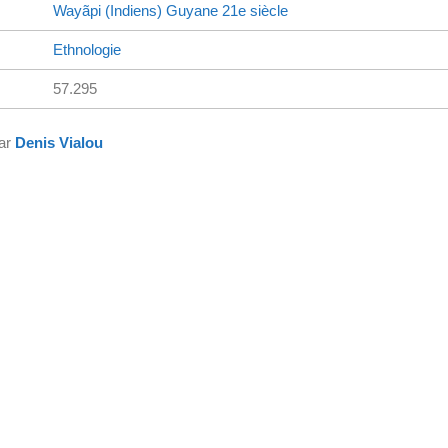
Wayãpi (Indiens)
Guyane
21e siècle
Ethnologie
57.295
par
Denis Vialou