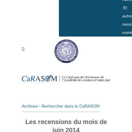
Et
autr
ress
numé
Archives
•
Rechercher dans le CaRASOM
Les recensions du mois de
juin 2014