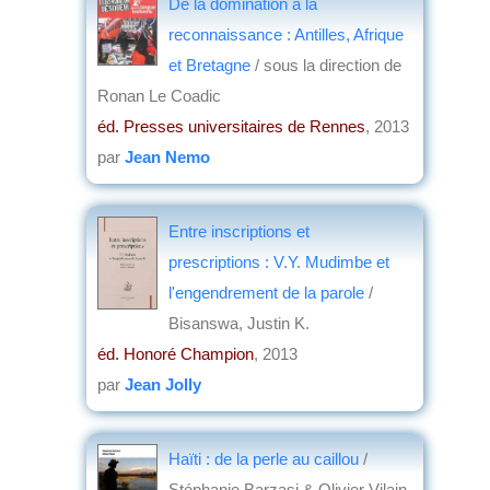
De la domination à la
reconnaissance : Antilles, Afrique
et Bretagne
/ sous la direction de
Ronan Le Coadic
éd. Presses universitaires de Rennes
, 2013
par
Jean Nemo
Entre inscriptions et
prescriptions : V.Y. Mudimbe et
l'engendrement de la parole
/
Bisanswa, Justin K.
éd. Honoré Champion
, 2013
par
Jean Jolly
Haïti : de la perle au caillou
/
Stéphanie Barzasi & Olivier Vilain