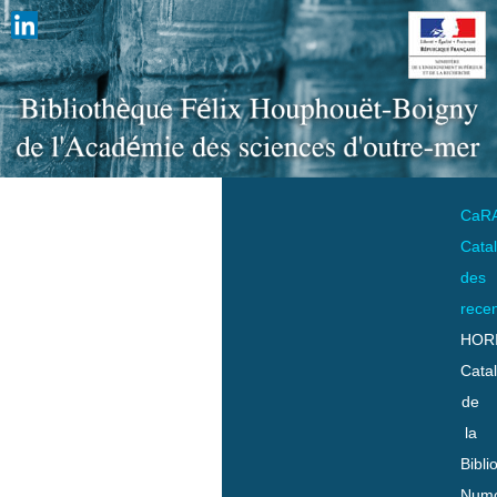
CaR
Cata
des
rece
HOR
Cata
de
la
Bibli
Numo