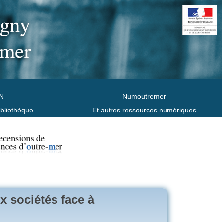
N
Numoutremer
ibliothèque
Et autres ressources numériques
x sociétés face à
e