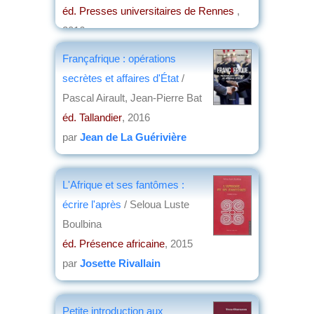
éd. Presses universitaires de Rennes
,
2016
par
Jean Martin
Françafrique : opérations
secrètes et affaires d'État
/
Pascal Airault, Jean-Pierre Bat
éd. Tallandier
, 2016
par
Jean de La Guérivière
L'Afrique et ses fantômes :
écrire l'après
/ Seloua Luste
Boulbina
éd. Présence africaine
, 2015
par
Josette Rivallain
Petite introduction aux