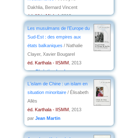
Dakhlia, Bernard Vincent
éd. Albin Michel
, 2013
par
Jean Martin
Les musulmans de l'Europe du
Sud-Est : des empires aux
états balkaniques
/ Nathalie
Clayer, Xavier Bougarel
éd. Karthala - IISMM
, 2013
par
Christian Lochon
L'islam de Chine : un islam en
situation minoritaire
/ Élisabeth
Allès
éd. Karthala - IISMM
, 2013
par
Jean Martin