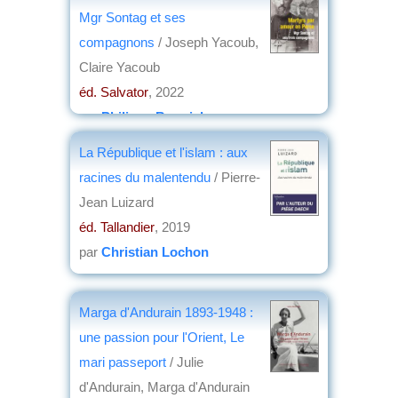
Mgr Sontag et ses
compagnons
/ Joseph Yacoub,
Claire Yacoub
éd. Salvator
, 2022
par
Philippe Bonnichon
La République et l'islam : aux
racines du malentendu
/ Pierre-
Jean Luizard
éd. Tallandier
, 2019
par
Christian Lochon
Marga d'Andurain 1893-1948 :
une passion pour l'Orient, Le
mari passeport
/ Julie
d'Andurain, Marga d'Andurain