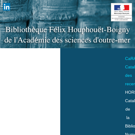
CaR
Cata
des
rece
HOR
Cata
de
la
Bibli
Numo