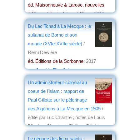
éd. Maisonneuve & Larose, nouvelles
éditions , Hémisphères éditions
, 2019
par
Claude Briand-Ponsart
Du Lac Tchad à La Mecque : le
sultanat de Borno et son
monde (XVIe-XVIIe siècle)
/
Rémi Dewière
éd. Éditions de la Sorbonne
, 2017
par
Josette Rivallain
Un administrateur colonial au
coeur de l'islam : rapport de
Paul Gillotte sur le pèlerinage
des Algériens à La Mecque en 1905
/
édité par Luc Chantre ; notes de Louis
Blin, Luc Chantre et Philippe Pétriat
éd. Presses universitaires de Provence
,
Le négoce des lieux saints :