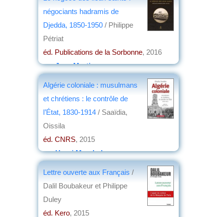
2016
négociants hadramis de
par
Jean Nemo
Djedda, 1850-1950
/ Philippe
Pétriat
éd. Publications de la Sorbonne
, 2016
par
Jean Martin
Algérie coloniale : musulmans
et chrétiens : le contrôle de
l’État, 1830-1914
/ Saaïdia,
Oissila
éd. CNRS
, 2015
par
Henri Marchal
Lettre ouverte aux Français
/
Dalil Boubakeur et Philippe
Duley
éd. Kero
, 2015