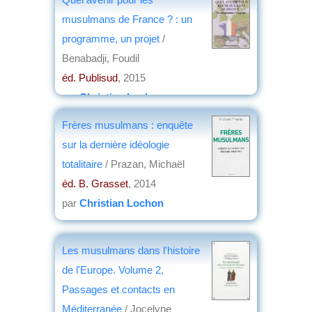
musulmans de France ? : un
programme, un projet
/
Benabadji, Foudil
éd. Publisud
, 2015
par
Christian Lochon
Frères musulmans : enquête
sur la dernière idéologie
totalitaire
/ Prazan, Michaël
éd. B. Grasset
, 2014
par
Christian Lochon
Les musulmans dans l'histoire
de l'Europe. Volume 2,
Passages et contacts en
Méditerranée
/ Jocelyne