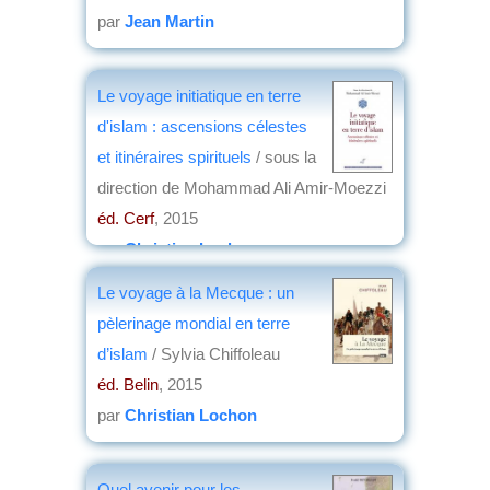
par
Jean Martin
Le voyage initiatique en terre
d'islam : ascensions célestes
et itinéraires spirituels
/ sous la
direction de Mohammad Ali Amir-Moezzi
éd. Cerf
, 2015
par
Christian Lochon
Le voyage à la Mecque : un
pèlerinage mondial en terre
d’islam
/ Sylvia Chiffoleau
éd. Belin
, 2015
par
Christian Lochon
Quel avenir pour les