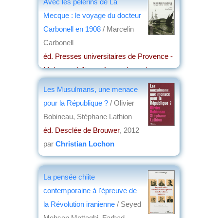
Avec les pèlerins de La
Mecque : le voyage du docteur
Carbonell en 1908
/ Marcelin
Carbonell
éd. Presses universitaires de Provence -
Maison méditerranéenne des sciences
de l'homme
, 2012
Les Musulmans, une menace
par
Christian Lochon
pour la République ?
/ Olivier
Bobineau, Stéphane Lathion
éd. Desclée de Brouwer
, 2012
par
Christian Lochon
La pensée chiite
contemporaine à l'épreuve de
la Révolution iranienne
/ Seyed
Mohsen Mottaghi, Farhad