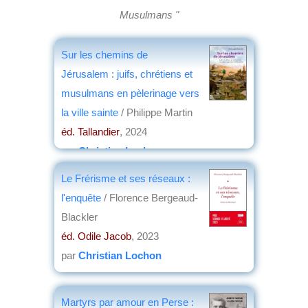
Musulmans "
Sur les chemins de
Jérusalem : juifs, chrétiens et
musulmans en pèlerinage vers
la ville sainte
/ Philippe Martin
éd. Tallandier
, 2024
par
Christian Lochon
Le Frérisme et ses réseaux :
l'enquête
/ Florence Bergeaud-
Blackler
éd. Odile Jacob
, 2023
par
Christian Lochon
Martyrs par amour en Perse :