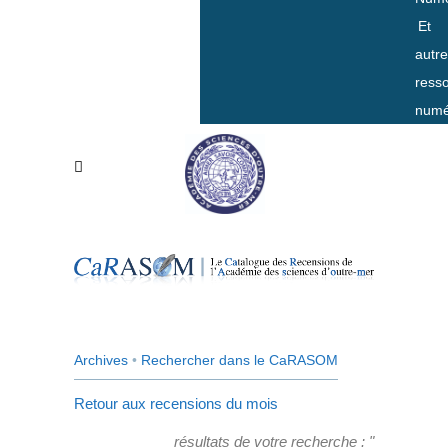
Et
autr
ress
numé
Archives
•
Rechercher dans le CaRASOM
Retour aux recensions du mois
résultats de votre recherche : "