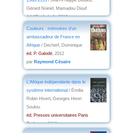
Gérard Noiriel, Mamadou Diouf
éd. Klincksieck
, 2012
par
Jean Nemo
Couleurs : mémoires d'un
ambassadeur de France en
Afrique
/ Decherf, Dominique
éd. P. Galodé
, 2012
par
Raymond Césaire
L'Afrique indépendante dans le
système international
/ Émilia
Robin Hivert, Georges Henri
Soutou
éd. Presses universitaires Paris
Sorbonne
, 2012
par
Philippe David