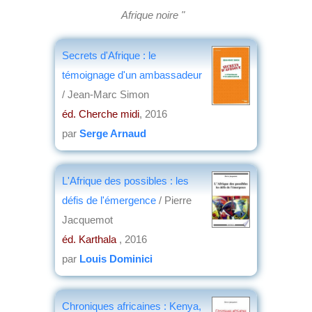
Afrique noire "
Secrets d'Afrique : le
témoignage d'un ambassadeur
/ Jean-Marc Simon
éd. Cherche midi
, 2016
par
Serge Arnaud
L'Afrique des possibles : les
défis de l'émergence
/ Pierre
Jacquemot
éd. Karthala
, 2016
par
Louis Dominici
Chroniques africaines : Kenya,