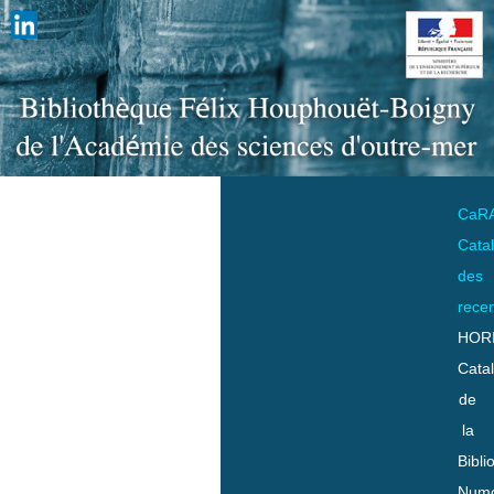
CaR
Cata
des
rece
HOR
Cata
de
la
Bibli
Numo