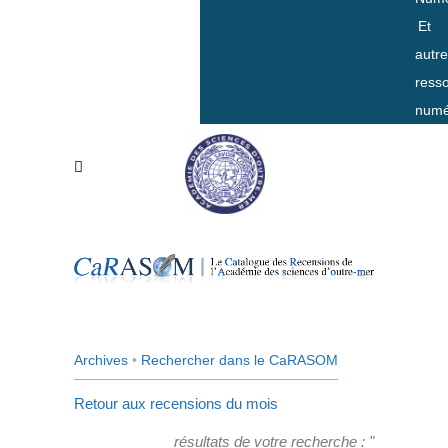
Et
autr
ress
numé
Archives
•
Rechercher dans le CaRASOM
Retour aux recensions du mois
résultats de votre recherche : "