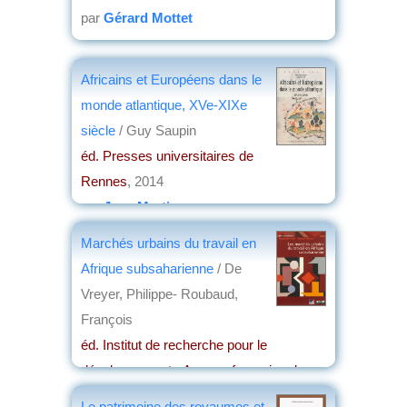
par
Gérard Mottet
Africains et Européens dans le
monde atlantique, XVe-XIXe
siècle
/ Guy Saupin
éd. Presses universitaires de
Rennes
, 2014
par
Jean Martin
Marchés urbains du travail en
Afrique subsaharienne
/ De
Vreyer, Philippe- Roubaud,
François
éd. Institut de recherche pour le
développement - Agence française de
développement
, 2013
Le patrimoine des royaumes et