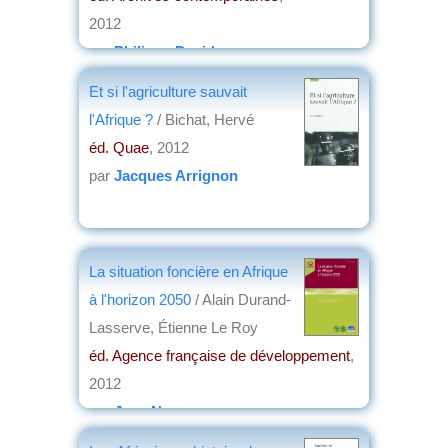
2012
par
Philippe David
Et si l'agriculture sauvait
l'Afrique ?
/ Bichat, Hervé
éd. Quae
, 2012
par
Jacques Arrignon
La situation foncière en Afrique
à l'horizon 2050
/ Alain Durand-
Lasserve, Étienne Le Roy
éd. Agence française de développement
,
2012
par
Jean Nemo