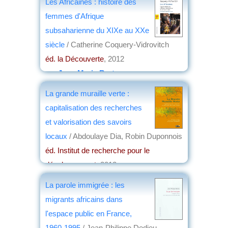
Les Africaines : histoire des
femmes d'Afrique
subsaharienne du XIXe au XXe
siècle
/ Catherine Coquery-Vidrovitch
éd. la Découverte
, 2012
par
Jean-Marie Breton
La grande muraille verte :
capitalisation des recherches
et valorisation des savoirs
locaux
/ Abdoulaye Dia, Robin Duponnois
éd. Institut de recherche pour le
développement
, 2012
par
Jacques Arrignon
La parole immigrée : les
migrants africains dans
l'espace public en France,
1960-1995
/ Jean-Philippe Dedieu,