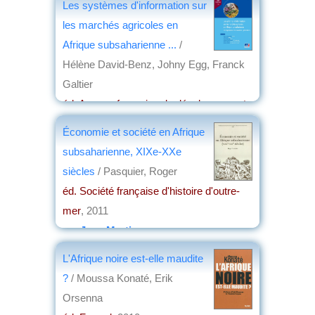
Les systèmes d'information sur
les marchés agricoles en
Afrique subsaharienne ...
/
Hélène David-Benz, Johny Egg, Franck
Galtier
éd. Agence française de développement
,
2012
Économie et société en Afrique
par
Jean Nemo
subsaharienne, XIXe-XXe
siècles
/ Pasquier, Roger
éd. Société française d'histoire d'outre-
mer
, 2011
par
Jean Martin
L'Afrique noire est-elle maudite
?
/ Moussa Konaté, Erik
Orsenna