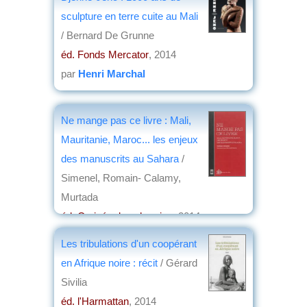
par
Jean Martin
sculpture en terre cuite au Mali
/ Bernard De Grunne
éd. Fonds Mercator
, 2014
par
Henri Marchal
Ne mange pas ce livre : Mali,
Mauritanie, Maroc... les enjeux
des manuscrits au Sahara
/
Simenel, Romain- Calamy,
Murtada
éd. Croisée des chemins
, 2014
par
Bruno Delmas
Les tribulations d'un coopérant
en Afrique noire : récit
/ Gérard
Sivilia
éd. l'Harmattan
, 2014