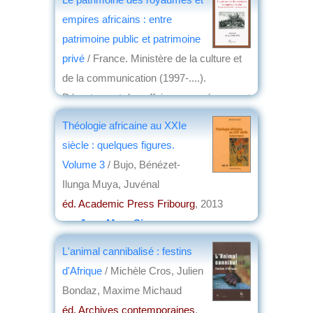
par
Raymond-Marin Lemesle
empires africains : entre
patrimoine public et patrimoine
privé
/ France. Ministère de la culture et
de la communication (1997-....).
Département des affaires européennes et
internationales
Théologie africaine au XXIe
éd. Riveneuve
, 2013
siècle : quelques figures.
par
Jean Martin
Volume 3
/ Bujo, Bénézet-
Ilunga Muya, Juvénal
éd. Academic Press Fribourg
, 2013
par
Jean-Marc Simon
L'animal cannibalisé : festins
d'Afrique
/ Michèle Cros, Julien
Bondaz, Maxime Michaud
éd. Archives contemporaines
,