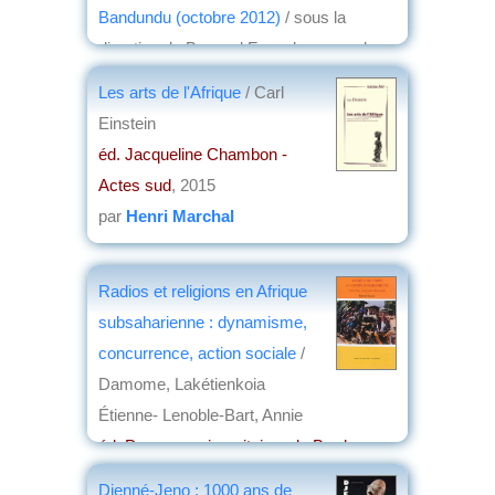
Bandundu (octobre 2012)
/ sous la
direction de Bernard Fansaka ; avec la
collaboration de P. Bilé, de P. Ki, de J.J.
Les arts de l'Afrique
/ Carl
Muwoko... [et al.]
Einstein
éd. Karthala Bandundu, CEESBA
, 2015
éd. Jacqueline Chambon -
par
Philippe David
Actes sud
, 2015
par
Henri Marchal
Radios et religions en Afrique
subsaharienne : dynamisme,
concurrence, action sociale
/
Damome, Lakétienkoia
Étienne- Lenoble-Bart, Annie
éd. Presses universitaires de Bordeaux
,
2014
Djenné-Jeno : 1000 ans de