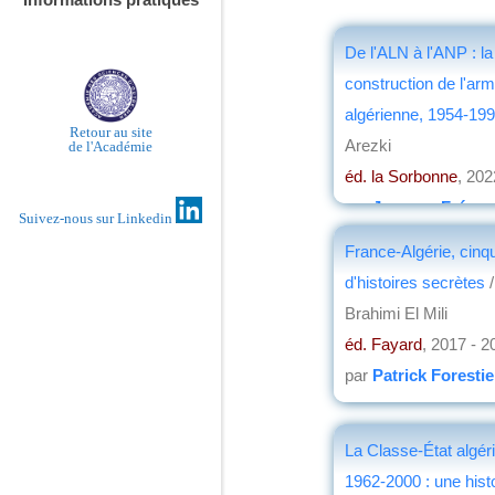
De l'ALN à l'ANP : la
construction de l'ar
algérienne, 1954-19
Retour au site
Arezki
de l'Académie
éd. la Sorbonne
, 202
par
Jacques Fréme
Suivez-nous sur Linkedin
France-Algérie, cinq
d'histoires secrètes
/
Brahimi El Mili
éd. Fayard
, 2017 - 2
par
Patrick Forestie
La Classe-État algér
1962-2000 : une hist