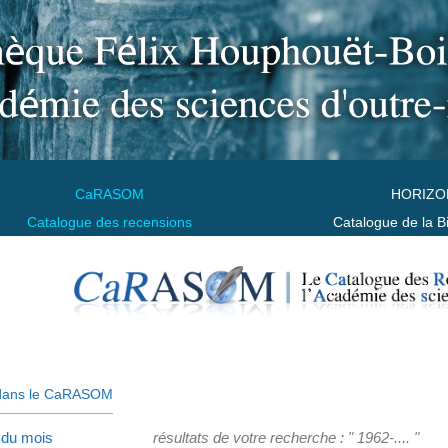
CaRASOM
HORIZO
Catalogue des recensions
Catalogue de la B
dans le CaRASOM
 du mois
résultats de votre recherche : " 1962-.... "