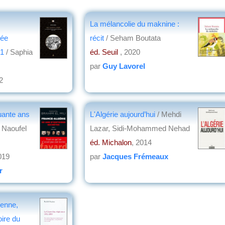
La mélancolie du maknine :
mée
récit
/ Seham Boutata
91
/ Saphia
éd. Seuil
, 2020
par
Guy Lavorel
2
aux
uante ans
L'Algérie aujourd’hui
/ Mehdi
 Naoufel
Lazar, Sidi-Mohammed Nehad
éd. Michalon
, 2014
019
par
Jacques Frémeaux
r
ienne,
oire du