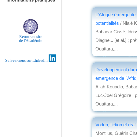
L'Afrique émergente 
potentialités
/ Nialé 
Babacar Cissé, Idris
Retour au site
Diagne... [et al.] ; p
de l'Académie
Ouattara,...
éd. Grandvaux
, 201
Suivez-nous sur Linkedin
par
Pierre Jacquem
Développement durab
émergence de l'Afri
Allah-Kouadio, Baba
Luc-Joël Grégoire ; 
Ouattara,...
éd. Grandvaux
, 201
par
Philippe Hugon
Vodun, fiction et réali
Montilus, Guérin Ch