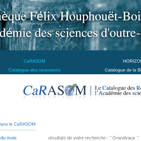
CaRASOM
HORIZO
Catalogue des recensions
Catalogue de la B
dans le CaRASOM
 du mois
résultats de votre recherche : " Grandvaux "