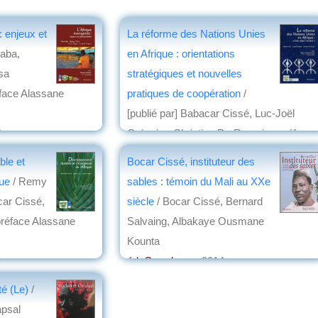
: enjeux et
La réforme des Nations Unies
Kaba,
en Afrique : orientations
sa
stratégiques et nouvelles
réface Alassane
pratiques de coopération
/
[publié par] Babacar Cissé, Luc-Joël
7
Grégoire, Christian Do Rosario ; préface
ot
Albert Toikeusse Mabri,...
le et
Bocar Cissé, instituteur des
éd. Grandvaux
, 2016
que
/ Remy
sables : témoin du Mali au XXe
par
Jacques Crosnier
car Cissé,
siècle
/ Bocar Cissé, Bernard
préface Alassane
Salvaing, Albakaye Ousmane
Kounta
5
éd. Grandvaux
, 2014
par
Jean Martin
té (Le)
/
apsal