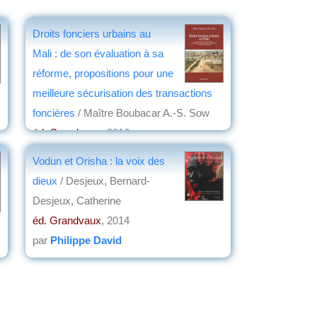
Droits fonciers urbains au
Mali : de son évaluation à sa
réforme, propositions pour une
meilleure sécurisation des transactions
foncières
/ Maître Boubacar A.-S. Sow
éd. Grandvaux
, 2016
par
Étienne Le Roy
Vodun et Orisha : la voix des
dieux
/ Desjeux, Bernard-
Desjeux, Catherine
éd. Grandvaux
, 2014
par
Philippe David