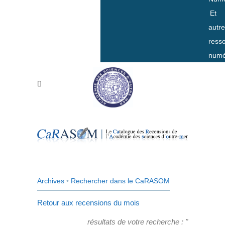
Et
autr
ress
numé
Archives
•
Rechercher dans le CaRASOM
Retour aux recensions du mois
résultats de votre recherche : "