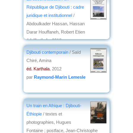
République de Djibouti : cadre
juridique et institutionnel
/
Abdoulkader Hassan, Hassan
Darar Houffaneh, Robert Etien
éd. Karthala
, 2013
par
Jean Nemo
Djibouti contemporain
/ Saïd
Chiré, Amina
éd. Karthala
, 2012
par
Raymond-Marin Lemesle
Un train en Afrique : Djibouti-
Éthiopie
/ textes et
photographies, Hugues
Fontaine ; postface, Jean-Christophe