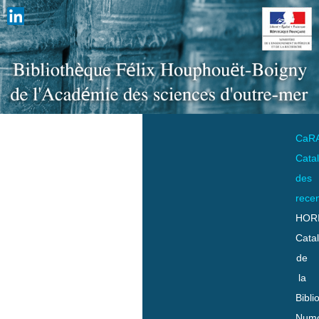
CaR
Cata
des
rece
HOR
Cata
de
la
Bibli
Numo