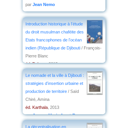
par
Jean Nemo
Introduction historique à l'étude
du droit musulman chaféite des
Etats francophones de l'océan
indien (République de Djibouti
/ François-
Pierre Blanc
éd. Balzac
, 2015
par
Jean-Loup Vivier
Le nomade et la ville à Djibouti :
stratégies d'insertion urbaine et
production de territoire
/ Saïd
Chiré, Amina
éd. Karthala
, 2013
par
Jeanne-Marie Amat-Roze
La décentralisation en