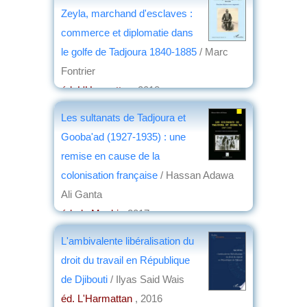
Zeyla, marchand d'esclaves :
commerce et diplomatie dans
le golfe de Tadjoura 1840-1885
/ Marc
Fontrier
éd. L'Harmattan
, 2018
par
Jean Nemo
Les sultanats de Tadjoura et
Gooba'ad (1927-1935) : une
remise en cause de la
colonisation française
/ Hassan Adawa
Ali Ganta
éd. du Menhir
, 2017
par
Jean Martin
L'ambivalente libéralisation du
droit du travail en République
de Djibouti
/ Ilyas Said Wais
éd. L'Harmattan
, 2016