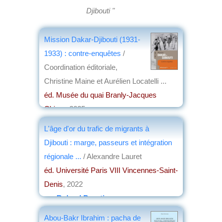
Djibouti "
Mission Dakar-Djibouti (1931-
1933) : contre-enquêtes
/
Coordination éditoriale,
Christine Maine et Aurélien Locatelli ...
éd. Musée du quai Branly-Jacques
Chirac
, 2025
par
Alain Jeudi de Grissac
L'âge d'or du trafic de migrants à
Djibouti : marge, passeurs et intégration
régionale ...
/ Alexandre Lauret
éd. Université Paris VIII Vincennes-Saint-
Denis
, 2022
par
Roland Pourtier
Abou-Bakr Ibrahim : pacha de