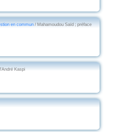
a gestion en commun
/ Mahamoudou Saïd ; préface
d'André Kaspi