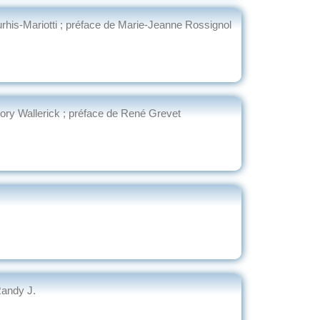
urhis-Mariotti ; préface de Marie-Jeanne Rossignol
ory Wallerick ; préface de René Grevet
Randy J.