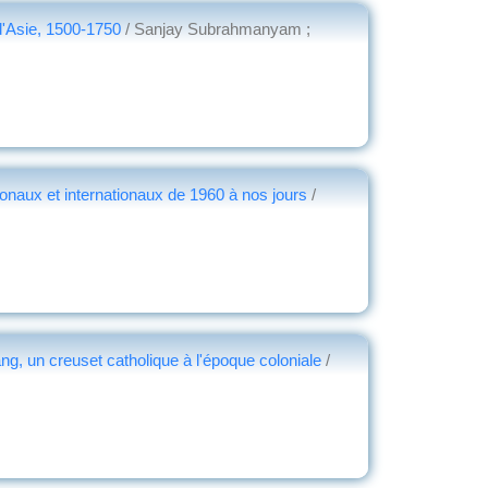
 d'Asie, 1500-1750
/ Sanjay Subrahmanyam ;
ionaux et internationaux de 1960 à nos jours
/
ang, un creuset catholique à l'époque coloniale
/