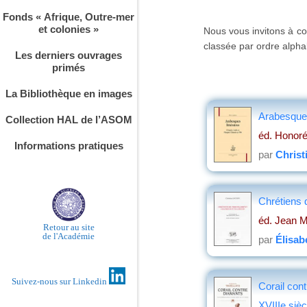
Fonds « Afrique, Outre-mer
et colonies »
Nous vous invitons à co
classée par ordre alphab
Les derniers ouvrages
primés
La Bibliothèque en images
Arabesques 
Collection HAL de l’ASOM
éd. Honoré
Informations pratiques
par
Christ
Chrétiens 
éd. Jean 
Retour au site
de l'Académie
par
Élisab
Suivez-nous sur Linkedin
Corail con
XVIIIe sièc