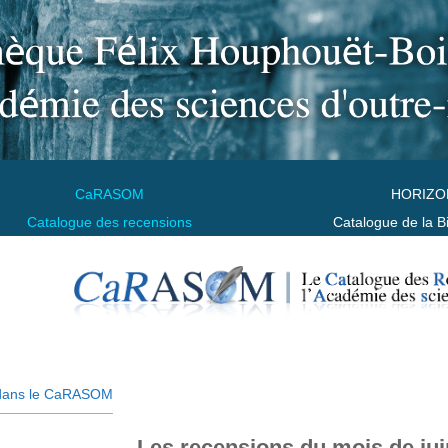
CaRASOM
HORIZO
Catalogue des recensions
Catalogue de la B
dans le CaRASOM
Les recensions du mois de jui