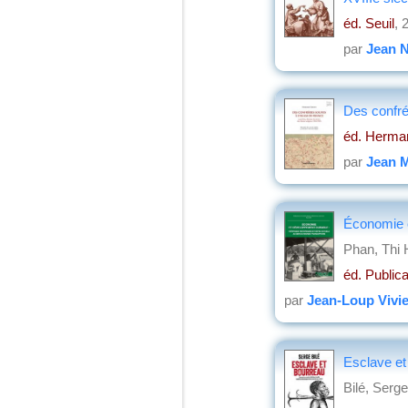
éd. Seuil
, 
par
Jean 
Des confrér
éd. Herma
par
Jean M
Économie e
Phan, Thi 
éd. Publica
par
Jean-Loup Vivie
Esclave et
Bilé, Serge