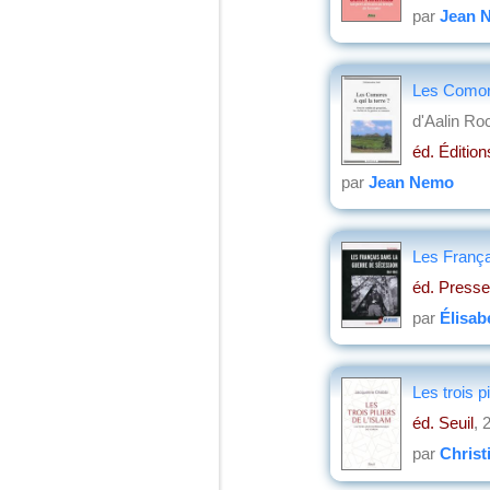
par
Jean 
Les Comores
d'Aalin R
éd. Édition
par
Jean Nemo
Les França
éd. Presse
par
Élisab
Les trois p
éd. Seuil
, 
par
Christ