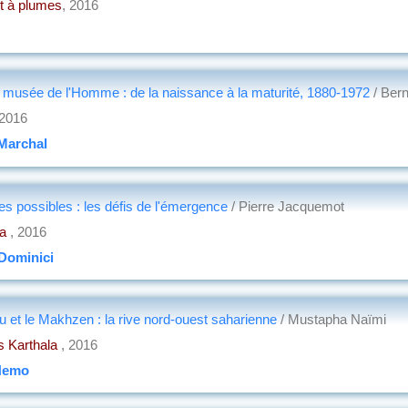
t à plumes
, 2016
u musée de l'Homme : de la naissance à la maturité, 1880-1972
/ Ber
 2016
Marchal
des possibles : les défis de l'émergence
/ Pierre Jacquemot
la
, 2016
Dominici
eu et le Makhzen : la rive nord-ouest saharienne
/ Mustapha Naïmi
ns Karthala
, 2016
Nemo