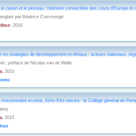
, le canon et le pinceau : histoires connectées des cours d'Europe et
 l'anglais par Béatrice Commengé
diteur
, 2016
on en stratégies de développement en Afrique : acteurs nationaux, rég
né ; préface de Nicolas van de Walle
la
, 2015
Nemo
on missionnaire en Asie, XIXe-XXe siècles : le Collège général de Pen
tary
la
, 2015
chon