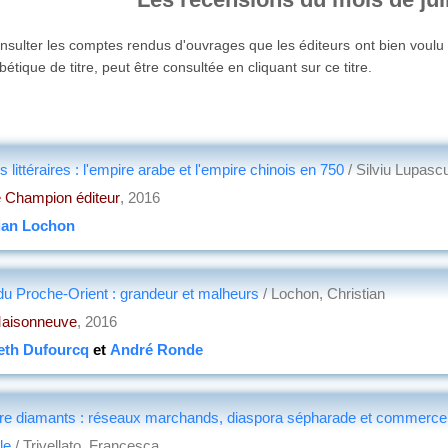
nsulter les comptes rendus d'ouvrages que les éditeurs ont bien voul
étique de titre, peut être consultée en cliquant sur ce titre.
littéraires : l'empire arabe et l'empire chinois en 750
/ Silviu Lupasc
 Champion éditeur
, 2016
ian Lochon
du Proche-Orient : grandeur et malheurs
/ Lochon, Christian
Maisonneuve
, 2016
eth Dufourcq
et
André Ronde
tre diamants : réseaux marchands, diaspora sépharade et commerce loi
le
/ Trivellato, Francesca