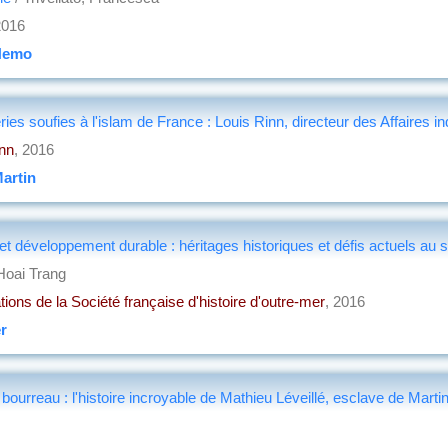
2016
Nemo
ies soufies à l'islam de France : Louis Rinn, directeur des Affaires 
nn
, 2016
artin
t développement durable : héritages historiques et défis actuels au
Hoai Trang
tions de la Société française d'histoire d'outre-mer
, 2016
r
 bourreau : l'histoire incroyable de Mathieu Léveillé, esclave de Ma