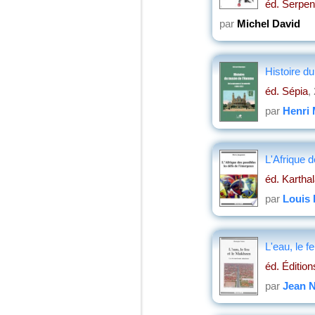
éd. Serpen
par
Michel David
Histoire d
éd. Sépia
,
par
Henri 
L'Afrique 
éd. Kartha
par
Louis 
L'eau, le f
éd. Éditio
par
Jean 