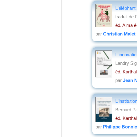
L'éléphant
traduit de
éd. Alma é
par
Christian Malet
L'innovati
Landry Sig
éd. Kartha
par
Jean 
L'instituti
Bernard Pa
éd. Kartha
par
Philippe Bonni