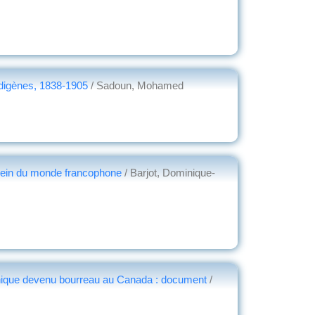
indigènes, 1838-1905
/ Sadoun, Mohamed
 sein du monde francophone
/ Barjot, Dominique-
rtinique devenu bourreau au Canada : document
/