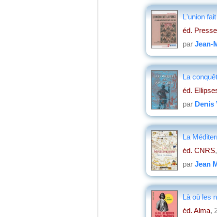
L'union fai
éd. Presse
par
Jean-M
La conquêt
éd. Ellipse
par
Denis 
La Méditer
éd. CNRS
par
Jean M
Là où les n
éd. Alma
, 