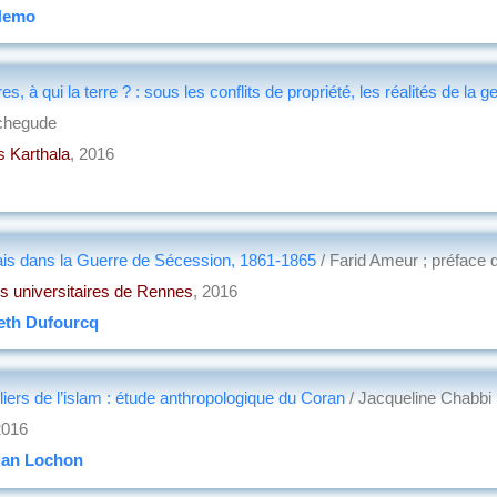
Nemo
, à qui la terre ? : sous les conflits de propriété, les réalités de l
ochegude
s Karthala
, 2016
is dans la Guerre de Sécession, 1861-1865
/ Farid Ameur ; préface 
s universitaires de Rennes
, 2016
eth Dufourcq
iliers de l’islam : étude anthropologique du Coran
/ Jacqueline Chabbi
2016
ian Lochon