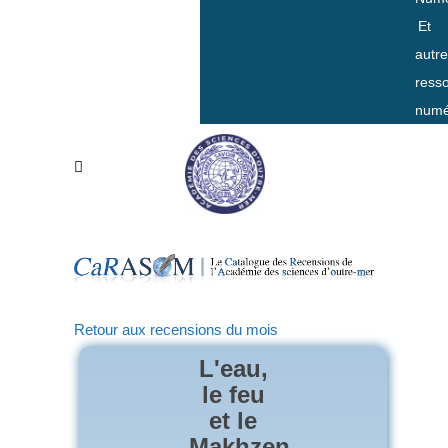
Et
autr
ress
numé
Retour aux recensions du mois
L'eau,
le feu
et le
Makhzen