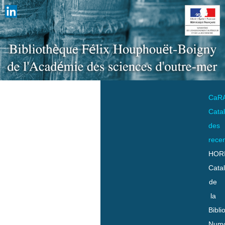
CaR
Cata
des
rece
HOR
Cata
de
la
Bibli
Numo