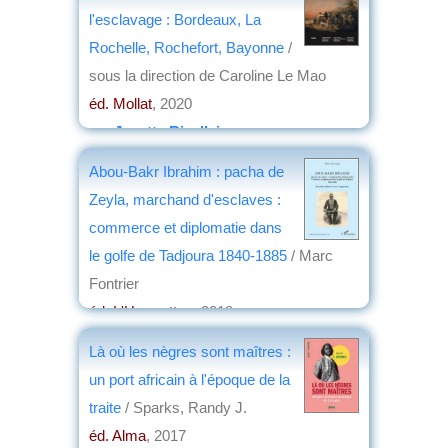
l'esclavage : Bordeaux, La
Rochelle, Rochefort, Bayonne
/
sous la direction de Caroline Le Mao
éd. Mollat
, 2020
par
Josette Rivallain
Abou-Bakr Ibrahim : pacha de
Zeyla, marchand d'esclaves :
commerce et diplomatie dans
le golfe de Tadjoura 1840-1885
/ Marc
Fontrier
éd. L'Harmattan
, 2018
par
Jean Nemo
Là où les nègres sont maîtres :
un port africain à l'époque de la
traite
/ Sparks, Randy J.
éd. Alma
, 2017