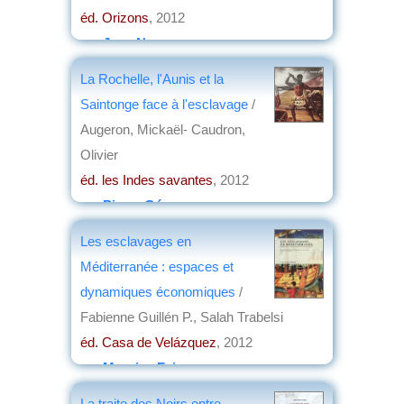
éd. Orizons
, 2012
par
Jean Nemo
La Rochelle, l'Aunis et la
Saintonge face à l'esclavage
/
Augeron, Mickaël- Caudron,
Olivier
éd. les Indes savantes
, 2012
par
Pierre Gény
Les esclavages en
Méditerranée : espaces et
dynamiques économiques
/
Fabienne Guillén P., Salah Trabelsi
éd. Casa de Velázquez
, 2012
par
Maurice Faivre
La traite des Noirs entre