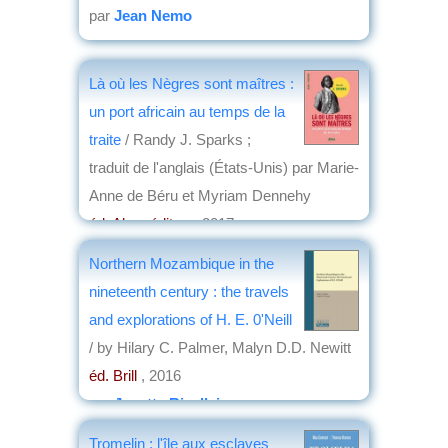
par
Jean Nemo
Là où les Nègres sont maîtres :
un port africain au temps de la
traite
/ Randy J. Sparks ;
traduit de l'anglais (États-Unis) par Marie-
Anne de Béru et Myriam Dennehy
éd. Alma éditeur
, 2017
par
Jean Nemo
Northern Mozambique in the
nineteenth century : the travels
and explorations of H. E. 0'Neill
/ by Hilary C. Palmer, Malyn D.D. Newitt
éd. Brill
, 2016
par
Josette Rivallain
Tromelin : l'île aux esclaves