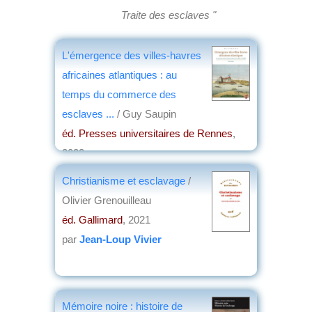
Traite des esclaves "
L'émergence des villes-havres
africaines atlantiques : au
temps du commerce des
esclaves ...
/ Guy Saupin
éd. Presses universitaires de Rennes
,
2023
par
Josette Rivallain
Christianisme et esclavage
/
Olivier Grenouilleau
éd. Gallimard
, 2021
par
Jean-Loup Vivier
Mémoire noire : histoire de