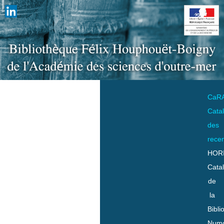
CaR
Cata
des
rece
HOR
Cata
de
la
Bibli
Numo