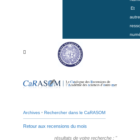
Et
autr
ress
numé
Archives
•
Rechercher dans le CaRASOM
Retour aux recensions du mois
résultats de votre recherche : "