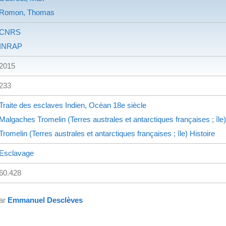
Romon, Thomas
CNRS
INRAP
2015
233
Traite des esclaves
Indien, Océan
18e siècle
Malgaches
Tromelin (Terres australes et antarctiques françaises ; île)
Tromelin (Terres australes et antarctiques françaises ; île)
Histoire
Esclavage
60.428
par
Emmanuel Desclèves