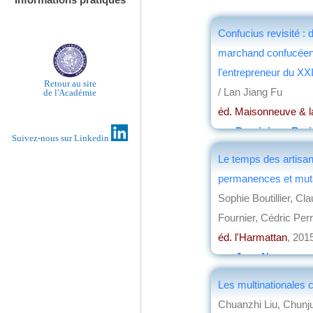
Confucius revisité : 
marchand confucéen
l'entrepreneur du XXI
Retour au site
/ Lan Jiang Fu
de l'Académie
éd. Maisonneuve & l
par
Dominique Barj
Suivez-nous sur Linkedin
Le temps des artisan
permanences et mut
Sophie Boutillier, Cl
Fournier, Cédric Perr
éd. l'Harmattan
, 201
par
Jean Nemo
Les multinationales 
Chuanzhi Liu, Chunj