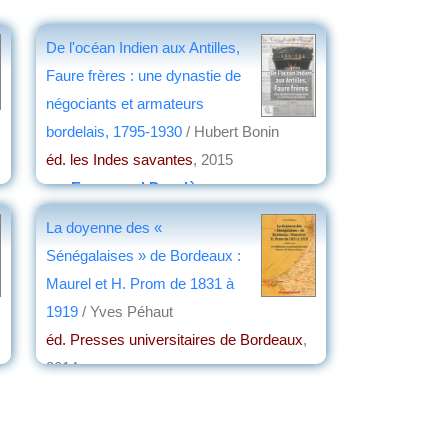
De l'océan Indien aux Antilles,
Faure frères : une dynastie de
négociants et armateurs
bordelais, 1795-1930
/ Hubert Bonin
éd. les Indes savantes
, 2015
par
Emmanuel Desclèves
La doyenne des «
Sénégalaises » de Bordeaux :
Maurel et H. Prom de 1831 à
1919
/ Yves Péhaut
éd. Presses universitaires de Bordeaux
,
2014
par
Jean Martin