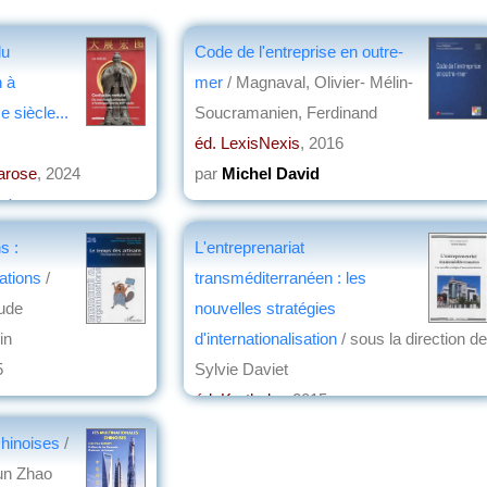
du
Code de l'entreprise en outre-
 à
mer
/ Magnaval, Olivier- Mélin-
e siècle...
Soucramanien, Ferdinand
éd. LexisNexis
, 2016
arose
, 2024
par
Michel David
ot
s :
L'entreprenariat
ations
/
transméditerranéen : les
aude
nouvelles stratégies
in
d'internationalisation
/ sous la direction de
5
Sylvie Daviet
éd. Karthala
, 2015
par
Philippe Hugon
chinoises
/
un Zhao