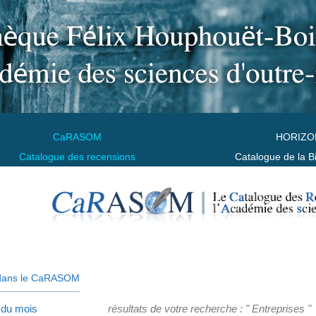
CaRASOM
HORIZO
Catalogue des recensions
Catalogue de la B
dans le CaRASOM
 du mois
résultats de votre recherche : " Entreprises "