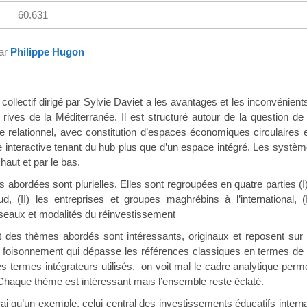
60.631
par
Philippe Hugon
if dirigé par Sylvie Daviet a les avantages et les inconvénients
 rives de la Méditerranée. Il est structuré autour de la question de
 relationnel, avec constitution d’espaces économiques circulaires
interactive tenant du hub plus que d’un espace intégré. Les système
haut et par le bas.
ées sont plurielles. Elles sont regroupées en quatre parties (I) l
ud, (II) les entreprises et groupes maghrébins à l’international,
Réseaux et modalités du réinvestissement
mes abordés sont intéressants, originaux et reposent sur un tra
 foisonnement qui dépasse les références classiques en termes de t
s termes intégrateurs utilisés, on voit mal le cadre analytique perm
 Chaque thème est intéressant mais l’ensemble reste éclaté.
n exemple, celui central des investissements éducatifs internat