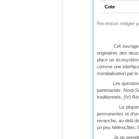
Cote
Recension rédigée 
Cet ouvrage collect
originaires des deux
place un écosystème
comme une interface 
mondialisation par le 
Les questions abord
partenariats Nord-S
traditionnels, (IV) 
La plupart des thè
permanentes et d’un
revanche, au-delà de
un peu hétéroclites.
Je ne prendrai qu’u