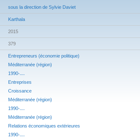
sous la direction de Sylvie Daviet
Karthala
2015
379
Entrepreneurs (économie politique)
Méditerranée (région)
1990-....
Entreprises
Croissance
Méditerranée (région)
1990-....
Méditerranée (région)
Relations économiques extérieures
1990-....