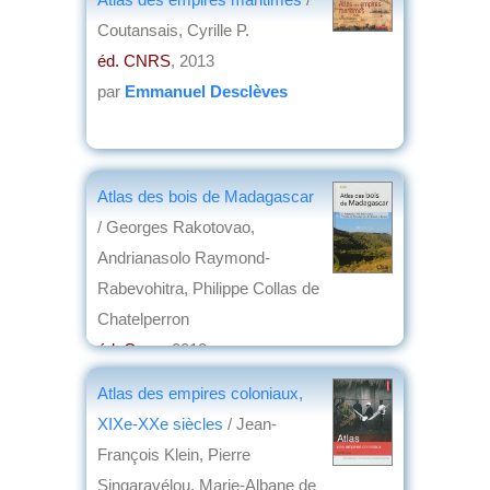
Coutansais, Cyrille P.
éd. CNRS
, 2013
par
Emmanuel Desclèves
Atlas des bois de Madagascar
/ Georges Rakotovao,
Andrianasolo Raymond-
Rabevohitra, Philippe Collas de
Chatelperron
éd. Quae
, 2012
par
Jacques Arrignon
Atlas des empires coloniaux,
XIXe-XXe siècles
/ Jean-
François Klein, Pierre
Singaravélou, Marie-Albane de