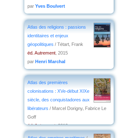
par
Yves Boulvert
Atlas des religions : passions
identitaires et enjeux
géopolitiques
/ Tétart, Frank
éd. Autrement
, 2015
par
Henri Marchal
Atlas des premières
colonisations : XVe-début XIXe
siècle, des conquistadores aux
libérateurs
/ Marcel Dorigny, Fabrice Le
Goff
éd. Autrement
, 2013
par
Yves Boulvert
Atlas des empires maritimes
/