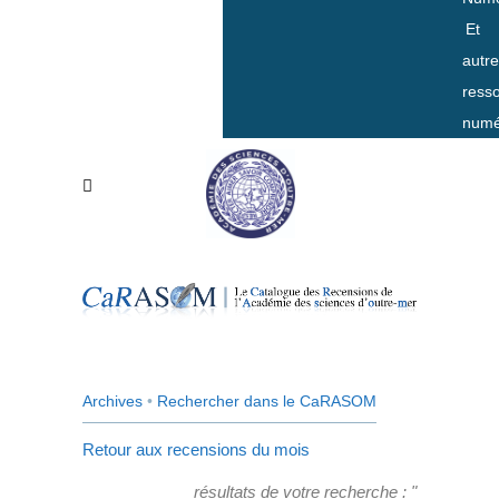
Et
autr
ress
numé
Archives
•
Rechercher dans le CaRASOM
Retour aux recensions du mois
résultats de votre recherche : "