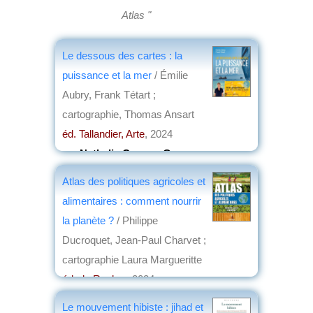
Atlas "
Le dessous des cartes : la
puissance et la mer
/ Émilie
Aubry, Frank Tétart ;
cartographie, Thomas Ansart
éd. Tallandier, Arte
, 2024
par
Nathalie Cassou-Geay
Atlas des politiques agricoles et
alimentaires : comment nourrir
la planète ?
/ Philippe
Ducroquet, Jean-Paul Charvet ;
cartographie Laura Margueritte
éd. du Rocher
, 2024
par
Daniel Jouanneau
Le mouvement hibiste : jihad et