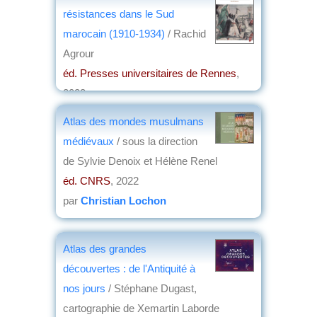
résistances dans le Sud
marocain (1910-1934)
/ Rachid
Agrour
éd. Presses universitaires de Rennes
,
2023
par
Stéphane VALTER
Atlas des mondes musulmans
médiévaux
/ sous la direction
de Sylvie Denoix et Hélène Renel
éd. CNRS
, 2022
par
Christian Lochon
Atlas des grandes
découvertes : de l'Antiquité à
nos jours
/ Stéphane Dugast,
cartographie de Xemartin Laborde