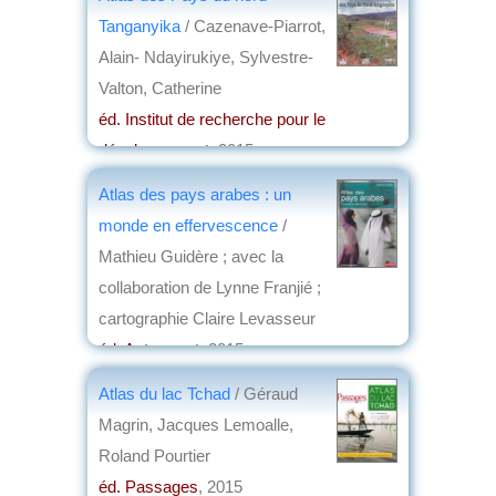
Tanganyika
/ Cazenave-Piarrot,
Alain- Ndayirukiye, Sylvestre-
Valton, Catherine
éd. Institut de recherche pour le
développement
, 2015
par
Yves Boulvert
Atlas des pays arabes : un
monde en effervescence
/
Mathieu Guidère ; avec la
collaboration de Lynne Franjié ;
cartographie Claire Levasseur
éd. Autrement
, 2015
par
Henri Marchal
Atlas du lac Tchad
/ Géraud
Magrin, Jacques Lemoalle,
Roland Pourtier
éd. Passages
, 2015