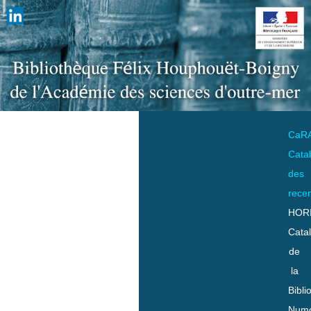
CaR
Cata
des
rece
HOR
Cata
de
la
Bibli
Numo