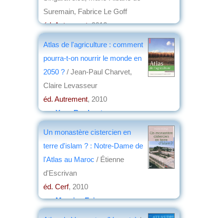
Suremain, Fabrice Le Goff
éd. Autrement
, 2012
par
Yves Boulvert
Atlas de l'agriculture : comment
pourra-t-on nourrir le monde en
2050 ?
/ Jean-Paul Charvet,
Claire Levasseur
éd. Autrement
, 2010
par
Yves Boulvert
Un monastère cistercien en
terre d'islam ? : Notre-Dame de
l'Atlas au Maroc
/ Étienne
d'Escrivan
éd. Cerf
, 2010
par
Maurice Faivre