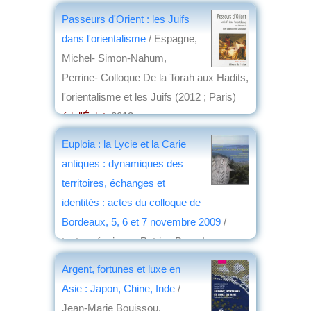
Passeurs d'Orient : les Juifs
dans l'orientalisme
/ Espagne,
Michel- Simon-Nahum,
Perrine- Colloque De la Torah aux Hadits,
l'orientalisme et les Juifs (2012 ; Paris)
éd. l'Éclat
, 2013
par
Jean Martin
Euploia : la Lycie et la Carie
antiques : dynamiques des
territoires, échanges et
identités : actes du colloque de
Bordeaux, 5, 6 et 7 novembre 2009
/
textes réunis par Patrice Brun, Laurence
Cavalier, Koray Konuk... [et al.]
Argent, fortunes et luxe en
éd. Ausonius
, 2013
Asie : Japon, Chine, Inde
/
par
Claude Briand-Ponsart
Jean-Marie Bouissou,