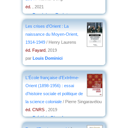
éd.
, 2021
par
Dominique Barjot
Les crises d'Orient : La
naissance du Moyen-Orient,
1914-1949
/ Henry Laurens
éd. Fayard
, 2019
par
Louis Dominici
L'École française d'Extrême-
Orient (1898-1956) : essai
d'histoire sociale et politique de
la science coloniale
/ Pierre Singaravélou
éd. CNRS
, 2019
par
Frédéric Girard