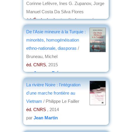
Corinne Lefèvre, Ines G. Zupanov, Jorge
Manuel Costa Da Silva Flores
éd. École des hautes études en sciences
sociales
, 2015
De l'Asie mineure à la Turquie :
par
Jean Martin
minorités, homogénéisation
ethno-nationale, diasporas
/
Bruneau, Michel
éd. CNRS
, 2015
par
Jacques Frémeaux
La rivière Noire : l'intégration
d'une marche frontière au
Vietnam
/ Philippe Le Failler
éd. CNRS
, 2014
par
Jean Martin