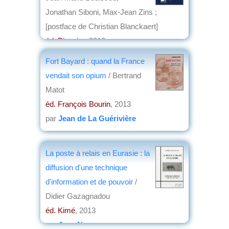
Jonathan Siboni, Max-Jean Zins ;
[postface de Christian Blanckaert]
éd. Picquier
, 2013
par
Annie Krieger-Krynicki
Fort Bayard : quand la France
vendait son opium
/ Bertrand
Matot
éd. François Bourin
, 2013
par
Jean de La Guérivière
La poste à relais en Eurasie : la
diffusion d'une technique
d'information et de pouvoir
/
Didier Gazagnadou
éd. Kimé
, 2013
par
Jean Nemo