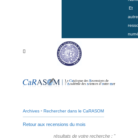
Et
autr
ress
numé
Archives
•
Rechercher dans le CaRASOM
Retour aux recensions du mois
résultats de votre recherche : "