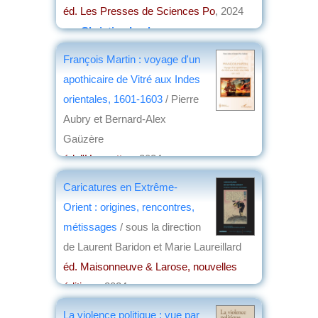
éd. Les Presses de Sciences Po
, 2024
par
Christian Lochon
François Martin : voyage d'un
apothicaire de Vitré aux Indes
orientales, 1601-1603
/ Pierre
Aubry et Bernard-Alex
Gaüzère
éd. l'Harmattan
, 2024
par
Jean-Claude Voisin
Caricatures en Extrême-
Orient : origines, rencontres,
métissages
/ sous la direction
de Laurent Baridon et Marie Laureillard
éd. Maisonneuve & Larose, nouvelles
éditions
, 2024
par
Éric Meyer
La violence politique : vue par