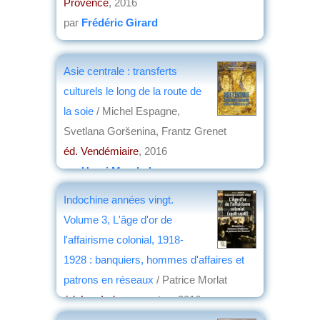
Provence
, 2016
par
Frédéric Girard
Asie centrale : transferts
culturels le long de la route de
la soie
/ Michel Espagne,
Svetlana Goršenina, Frantz Grenet
éd. Vendémiaire
, 2016
par
Henri Marchal
Indochine années vingt.
Volume 3, L'âge d'or de
l'affairisme colonial, 1918-
1928 : banquiers, hommes d'affaires et
patrons en réseaux
/ Patrice Morlat
éd. Les Indes savantes
, 2016
par
Jean Martin