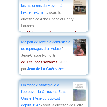
les historiens du Moyen- à
l'extrême-Orient
/ sous la
direction de Anne Cheng et Henry
Laurens
éd. Maisonneuve & Larose, nouvelles
éditions
, 2023
Ma part de rêve : le demi-siècle
par
Christian Lochon
de reportages d'un Asiate
/
Jean-Claude Pomonti
éd. Les Indes savantes
, 2023
par
Jean de La Guérivière
Un triangle stratégique à
l'épreuve : la Chine, les États-
Unis et l'Asie du Sud-Est
depuis 1947
/ sous la direction de Pierre