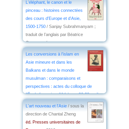
L'éléphant, le canon et le
pinceau : histoires connectées
des cours d'Europe et d'Asie,
1500-1750
/ Sanjay Subrahmanyam ;
traduit de l'anglais par Béatrice
Commengé
éd. Alma éditeur
, 2016
Les conversions à l'islam en
par
Christian Malet
Asie mineure et dans les
Balkans et dans le monde
musulman : comparaisons et
perspectives : actes du colloque de
l'École française d'Athènes, 26-28 avril
2012
/ Philippe Gelez et Gilles Grivaud
L'art nouveau et l'Asie
/ sous la
éd. École française d'Athènes
, 2016
direction de Chantal Zheng
par
Jean Martin
éd. Presses universitaires de