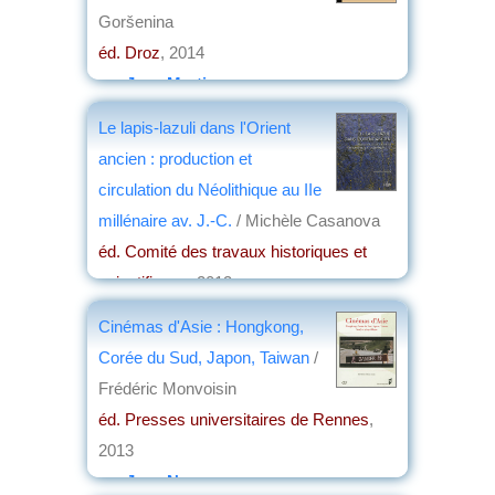
Goršenina
éd. Droz
, 2014
par
Jean Martin
Le lapis-lazuli dans l'Orient
ancien : production et
circulation du Néolithique au IIe
millénaire av. J.-C.
/ Michèle Casanova
éd. Comité des travaux historiques et
scientifiques
, 2013
par
Didier Giard
Cinémas d'Asie : Hongkong,
Corée du Sud, Japon, Taiwan
/
Frédéric Monvoisin
éd. Presses universitaires de Rennes
,
2013
par
Jean Nemo