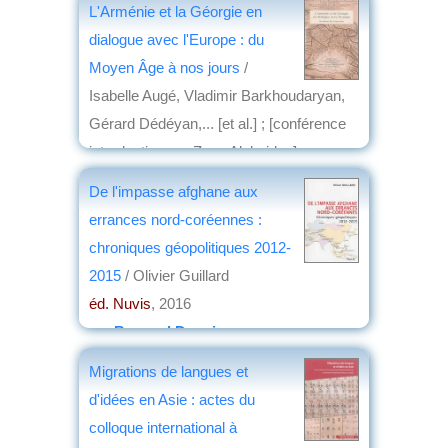
L'Arménie et la Géorgie en
dialogue avec l'Europe : du
Moyen Âge à nos jours
/
Isabelle Augé, Vladimir Barkhoudaryan,
Gérard Dédéyan,... [et al.] ; [conférence
introductive par Zaza Aleksidze] ;
[conclusion par Antonio Carile]
De l'impasse afghane aux
éd. Geuthner
, 2016
errances nord-coréennes :
par
Joëlle le Morzellec
chroniques géopolitiques 2012-
2015
/ Olivier Guillard
éd. Nuvis
, 2016
par
Bernard Dupaigne
Migrations de langues et
d'idées en Asie : actes du
colloque international à