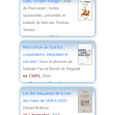
Dans l'Empire mongol
/ Jean
de Plancarpin ; textes
rassemblés, présentés et
traduits du latin par Thomas
Tanase
éd. Anacharsis
, 2018
par
Yves Boulvert
Mers d'Asie du Sud-Est :
coopérations, intégration et
sécurité
/ Sous la direction de
Nathalie Fau et Benoît de Tréglodé
éd. CNRS
, 2018
par
Emmanuel Desclèves
Les îles françaises de la mer
des Indes de 1640 à 1810
/
Gérard Buttoud
éd. L'Harmattan
, 2018