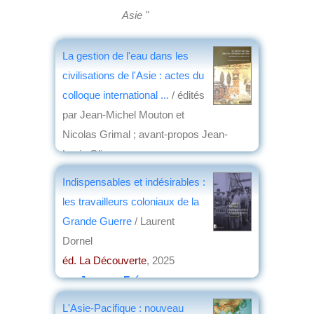
Asie "
La gestion de l'eau dans les
civilisations de l'Asie : actes du
colloque international ...
/ édités
par Jean-Michel Mouton et
Nicolas Grimal ; avant-propos Jean-
Louis Oliver
éd. Académie des Inscriptions et Belles-
Indispensables et indésirables :
Lettres
, 2025
les travailleurs coloniaux de la
par
Christian Lochon
Grande Guerre
/ Laurent
Dornel
éd. La Découverte
, 2025
par
Jacques Frémeaux
L'Asie-Pacifique : nouveau