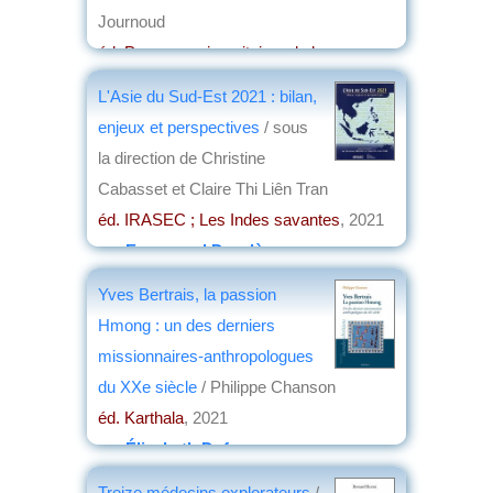
Journoud
éd. Presses universitaires de la
Méditerranée
, 2022
L'Asie du Sud-Est 2021 : bilan,
par
Jacques Frémeaux
enjeux et perspectives
/ sous
la direction de Christine
Cabasset et Claire Thi Liên Tran
éd. IRASEC ; Les Indes savantes
, 2021
par
Emmanuel Desclèves
Yves Bertrais, la passion
Hmong : un des derniers
missionnaires-anthropologues
du XXe siècle
/ Philippe Chanson
éd. Karthala
, 2021
par
Élisabeth Dufourcq
Treize médecins explorateurs
/