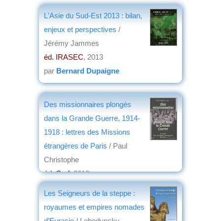
L'Asie du Sud-Est 2013 : bilan,
enjeux et perspectives
/
Jérémy Jammes
éd. IRASEC
, 2013
par
Bernard Dupaigne
Des missionnaires plongés
dans la Grande Guerre, 1914-
1918 : lettres des Missions
étrangères de Paris
/ Paul
Christophe
éd. Cerf
, 2012
par
Jeanne-Marie Amat-Roze
Les Seigneurs de la steppe :
royaumes et empires nomades
d'Eurasie
/ Lebedynsky,