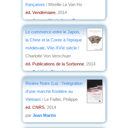
françaises
/ Mireille Le Van Ho
éd. Vendémiaire
, 2014
par
Jeanne-Marie Amat-Roze
Le commerce entre le Japon,
la Chine et la Corée à l’époque
médiévale, VIIe-XVIe siècle
/
Charlotte Von Verschuer
éd. Publications de la Sorbonne
, 2014
par
Frédéric Girard
Rivière Noire (La) : l'intégration
d'une marche frontière au
Vietnam
/ Le Failler, Philippe
éd. CNRS
, 2014
par
Jean Martin