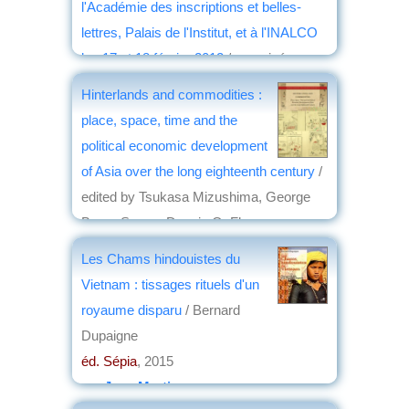
l'Académie des inscriptions et belles-
lettres, Palais de l'Institut, et à l'INALCO
les 17 et 18 février 2012
/ organisé par
l'Académie des inscriptions et belles-
Hinterlands and commodities :
lettres, la Société asiatique et l'INALCO ;
place, space, time and the
Jean-Louis Bacqué-Grammont, Pierre-
political economic development
Sylvain Filliozat et Michel Zink éd.
of Asia over the long eighteenth century
/
éd. Académie des inscriptions et belles-
edited by Tsukasa Mizushima, George
lettres
, 2015
Bryan Souza, Dennis O. Flynn
par
Bernard Dupaigne
éd. Brill
, 2015
Les Chams hindouistes du
par
Josette Rivallain
Vietnam : tissages rituels d'un
royaume disparu
/ Bernard
Dupaigne
éd. Sépia
, 2015
par
Jean Martin