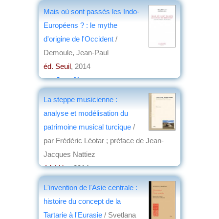
Mais où sont passés les Indo-
Européens ? : le mythe
d'origine de l'Occident
/
Demoule, Jean-Paul
éd. Seuil
, 2014
par
Jean Nemo
La steppe musicienne :
analyse et modélisation du
patrimoine musical turcique
/
par Frédéric Léotar ; préface de Jean-
Jacques Nattiez
éd. Vrin
, 2014
par
Élisabeth Dufourcq
L'invention de l'Asie centrale :
histoire du concept de la
Tartarie à l'Eurasie
/ Svetlana