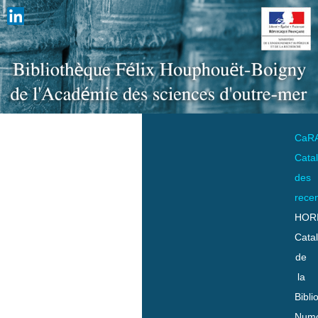
CaR
Cata
des
rece
HOR
Cata
de
la
Bibli
Numo