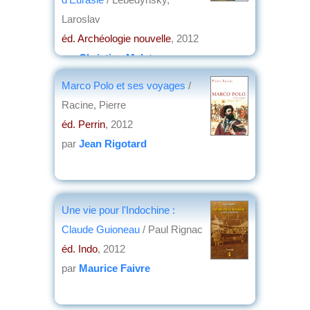
Laroslav
éd. Archéologie nouvelle
, 2012
par
Christian Malet
Marco Polo et ses voyages
/
Racine, Pierre
éd. Perrin
, 2012
par
Jean Rigotard
Une vie pour l'Indochine :
Claude Guioneau
/ Paul Rignac
éd. Indo
, 2012
par
Maurice Faivre