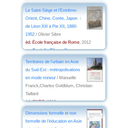
Le Saint-Siège et l'Extrême-
Orient, Chine, Corée, Japon :
de Léon XIII à Pie XII, 1880-
1952
/ Olivier Sibre
éd. École française de Rome
, 2012
par
Danielle Elisseeff
Territoires de l'urbain en Asie
du Sud-Est : métropolisations
en mode mineur
/ Manuelle
Franck,Charles Goldblum, Christian
Taillard
éd. CNRS
, 2012
par
Roland Pourtier
Dimensions formelle et non
formelle de l'éducation en Asie