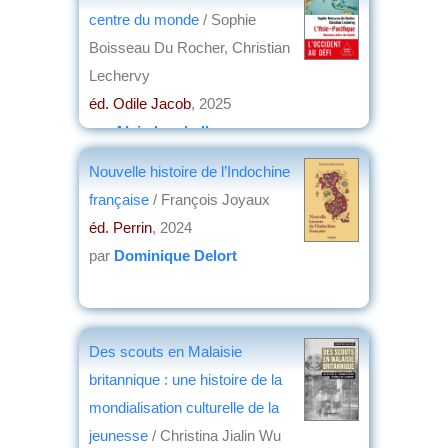
centre du monde
/ Sophie
Boisseau Du Rocher, Christian
Lechervy
éd. Odile Jacob
, 2025
par
Alain Lamballe
Nouvelle histoire de l’Indochine
française
/ François Joyaux
éd. Perrin
, 2024
par
Dominique Delort
Des scouts en Malaisie
britannique : une histoire de la
mondialisation culturelle de la
jeunesse
/ Christina Jialin Wu