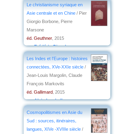
Le christianisme syriaque en
Asie centrale et en Chine
/ Pier
Giorgio Borbone, Pierre
Marsone
éd. Geuthner
, 2015
par
Frédéric Girard
Les Indes et l'Europe : histoires
connectées, XVe-XXIe siècle
/
Jean-Louis Margolin, Claude
François Markovits
éd. Gallimard
, 2015
par
Alain Lamballe
Cosmopolitismes en Asie du
Sud : sources, itinéraires,
langues, XIVe -XVIIIe siècle
/