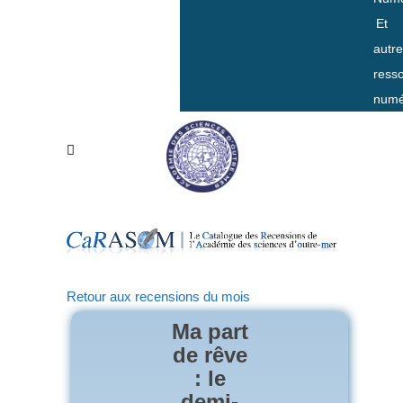
Et
autr
ress
numé
Retour aux recensions du mois
Ma part
de rêve
: le
demi-