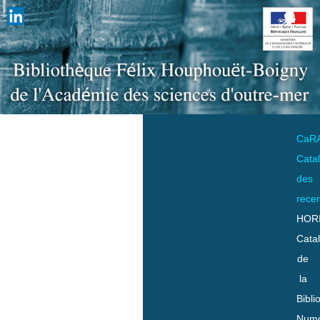
CaR
Cata
des
rece
HOR
Cata
de
la
Bibli
Numo