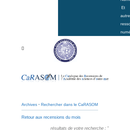
Et
autr
ress
numé
Archives
•
Rechercher dans le CaRASOM
Retour aux recensions du mois
résultats de votre recherche : "