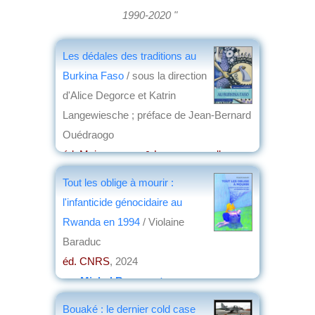
1990-2020 "
Les dédales des traditions au
Burkina Faso
/ sous la direction
d'Alice Degorce et Katrin
Langewiesche ; préface de Jean-Bernard
Ouédraogo
éd. Maisonneuve & Larose nouvelles
éditions
, 2026
Tout les oblige à mourir :
par
Anne Fournier
l'infanticide génocidaire au
Rwanda en 1994
/ Violaine
Baraduc
éd. CNRS
, 2024
par
Michel Bousquet
Bouaké : le dernier cold case