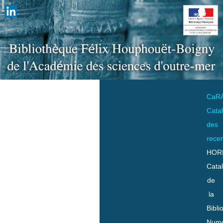
CaR
Cata
des
rece
HOR
Cata
de
la
Bibli
Numo