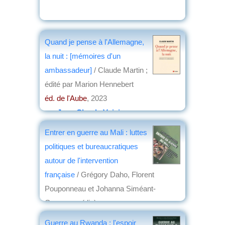
Quand je pense à l'Allemagne,
la nuit : [mémoires d'un
ambassadeur]
/ Claude Martin ;
édité par Marion Hennebert
éd. de l'Aube
, 2023
par
Jean-Claude Voisin
Entrer en guerre au Mali : luttes
politiques et bureaucratiques
autour de l'intervention
française
/ Grégory Daho, Florent
Pouponneau et Johanna Siméant-
Germanos (dir.)
éd. Rue d'Ulm
, 2022
Guerre au Rwanda : l'espoir