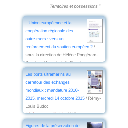
Territoires et possessions "
L'Union européenne et la
coopération régionale des
outre-mers : vers un
renforcement du soutien européen ?
/
sous la direction de Hélène Pongérard-
Payet ; préface de Loïc Grard
éd. l'Harmattan
, 2018
Les ports ultramarins au
par
Jean Nemo
carrefour des échanges
mondiaux : mandature 2010-
2015, mercredi 14 octobre 2015
/ Rémy-
Louis Budoc
éd. Journaux officiels
, 2015
par
Emmanuel Desclèves
Figures de la préservation de