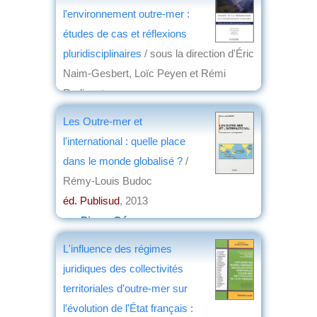
l'environnement outre-mer :
études de cas et réflexions
pluridisciplinaires
/ sous la direction d'Éric
Naim-Gesbert, Loïc Peyen et Rémi
Radiguet
éd. Presses universitaires d'Aix-
Les Outre-mer et
Marseille
, 2015
l'international : quelle place
par
Jean-Marie Breton
dans le monde globalisé ?
/
Rémy-Louis Budoc
éd. Publisud
, 2013
par
Pierre Gény
L'influence des régimes
juridiques des collectivités
territoriales d'outre-mer sur
l'évolution de l'État français :