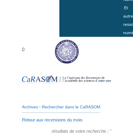
Et
autr
ress
numé
Archives
•
Rechercher dans le CaRASOM
Retour aux recensions du mois
résultats de votre recherche : "