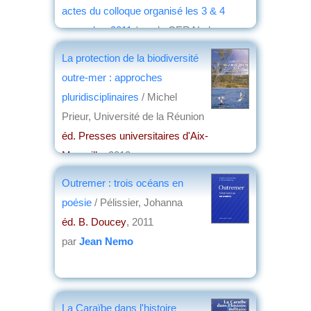
actes du colloque organisé les 3 & 4
novembre 2011
/ par le CERAL de
l'Université Paris 13 et le CRPLC de
La protection de la biodiversité
l'Université des Antilles et de la Guyane ;
outre-mer : approches
sous la direction de Pierre-Yves Chicot,...
pluridisciplinaires
/ Michel
Robert Etien,... Pierre Teisserenc,...
Prieur, Université de la Réunion
éd. Cujas
, 2013
éd. Presses universitaires d'Aix-
par
Jean-Marie Breton
Marseille
, 2012
par
Virginie Tilot de Grissac
Outremer : trois océans en
poésie
/ Pélissier, Johanna
éd. B. Doucey
, 2011
par
Jean Nemo
La Caraïbe dans l'histoire