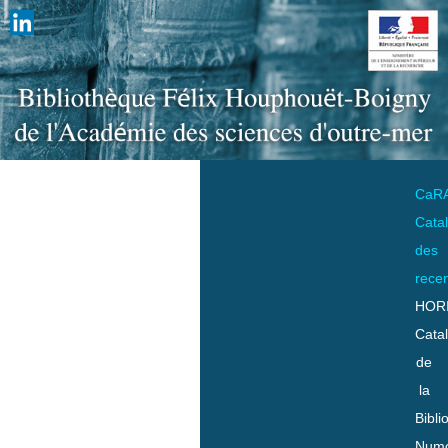
CaR
Cata
des
rece
HOR
Cata
de
la
Bibli
Numo