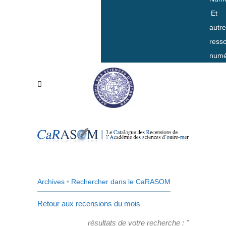
Et
autr
ress
numé
Archives
•
Rechercher dans le CaRASOM
Retour aux recensions du mois
résultats de votre recherche : "