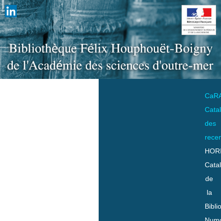
CaR
Cata
des
rece
HOR
Cata
de
la
Bibli
Numo