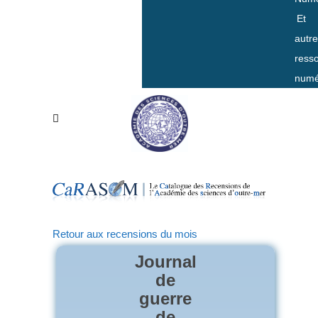
Et
autr
ress
numé
Retour aux recensions du mois
Journal
de
guerre
de