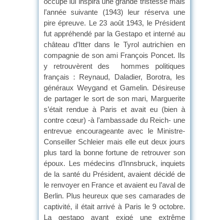
occupé lui inspira une grande tristesse mais
l’année suivante (1943) leur réserva une
pire épreuve. Le 23 août 1943, le Président
fut appréhendé par la Gestapo et interné au
château d’Itter dans le Tyrol autrichien en
compagnie de son ami François Poncet. Ils
y retrouvèrent des hommes politiques
français : Reynaud, Daladier, Borotra, les
généraux Weygand et Gamelin. Désireuse
de partager le sort de son mari, Marguerite
s’était rendue à Paris et avait eu (bien à
contre cœur) -à l’ambassade du Reich- une
entrevue encourageante avec le Ministre-
Conseiller Schleier mais elle eut deux jours
plus tard la bonne fortune de retrouver son
époux. Les médecins d’Innsbruck, inquiets
de la santé du Président, avaient décidé de
le renvoyer en France et avaient eu l’aval de
Berlin. Plus heureux que ses camarades de
captivité, il était arrivé à Paris le 9 octobre.
La gestapo ayant exigé une extrême