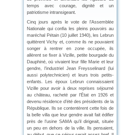
temps avec courage, dignité et un
patriotisme intransigeant.
Cinq jours après le vote de l’Assemblée
Nationale qui confia les pleins pouvoirs au
maréchal Pétain (10 juillet 1940), les Lebrun
quittèrent Vichy et, comme ils ne pouvaient
songer à rentrer en zone occupée, ils
allèrent se fixer à Vizille, petite bourgade du
Dauphiné, où vivaient leur fille Marie et leur
gendre, l’industriel Jean Freysselinard (lui
aussi polytechnicien) et leurs trois petits-
enfants. Les époux Lebrun connaissaient
Vizille pour avoir à deux reprises séjourné
au château, racheté par l’État en 1926 et
devenu résidence d’été des présidents de la
République. Ils se contentèrent cette fois de
la belle villa que leur gendre avait fait édifier
près de l’usine SAMA qu’il dirigeait, située
un peu en dehors de la ville. Ils pensaient,
au début, que ce séjour serait assez bref. Il