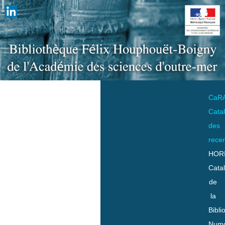
CaR
Cata
des
rece
HOR
Cata
de
la
Bibli
Numo