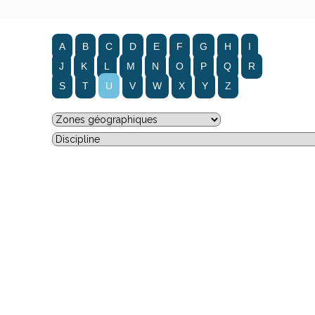
A
B
C
D
E
F
G
H
I
J
K
L
M
N
O
P
Q
R
S
T
U
V
W
X
Y
Z