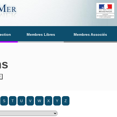
section
Membres Libres
Membres Associés
ns
S
T
U
V
W
X
Y
Z