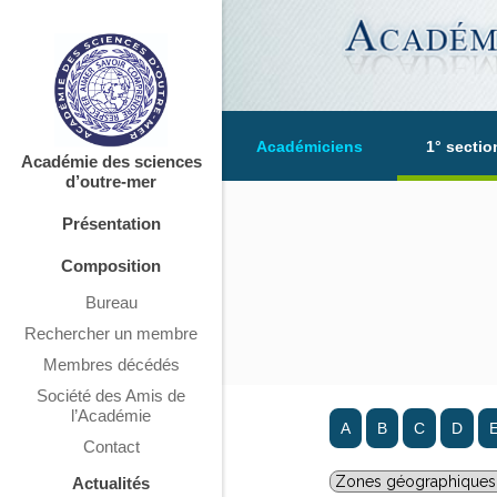
Académiciens
1° sectio
Académie des sciences
d’outre-mer
Présentation
Composition
Bureau
Rechercher un membre
Membres décédés
Société des Amis de
l’Académie
A
B
C
D
Contact
Actualités