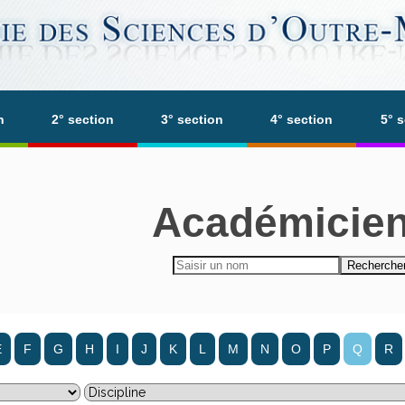
n
2° section
3° section
4° section
5° 
Académicie
E
F
G
H
I
J
K
L
M
N
O
P
Q
R