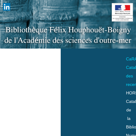
CaR
Cata
des
rece
HOR
Cata
de
la
Bibli
Numo