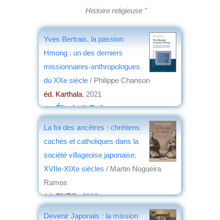
Histoire religieuse "
Yves Bertrais, la passion
Hmong : un des derniers
missionnaires-anthropologues
du XXe siècle
/ Philippe Chanson
éd. Karthala
, 2021
par
Élisabeth Dufourcq
La foi des ancêtres : chrétiens
cachés et catholiques dans la
société villageoise japonaise,
XVIIe-XIXe siècles
/ Martin Nogueira
Ramos
éd. CNRS
, 2019
par
Jean-Noël Capdevielle
Devenir Japonais : la mission