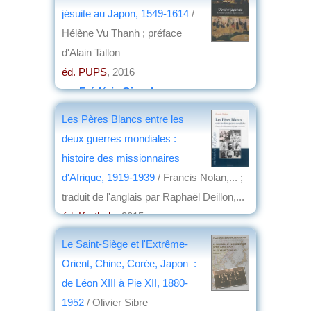
jésuite au Japon, 1549-1614
/
Hélène Vu Thanh ; préface
d'Alain Tallon
éd. PUPS
, 2016
par
Frédéric Girard
Les Pères Blancs entre les
deux guerres mondiales :
histoire des missionnaires
d'Afrique, 1919-1939
/ Francis Nolan,... ;
traduit de l'anglais par Raphaël Deillon,...
éd. Karthala
, 2015
par
Christian Lochon
Le Saint-Siège et l'Extrême-
Orient, Chine, Corée, Japon :
de Léon XIII à Pie XII, 1880-
1952
/ Olivier Sibre