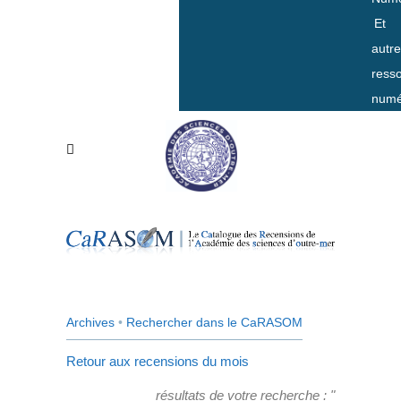
Et
autr
ress
numé
Archives
•
Rechercher dans le CaRASOM
Retour aux recensions du mois
résultats de votre recherche : "