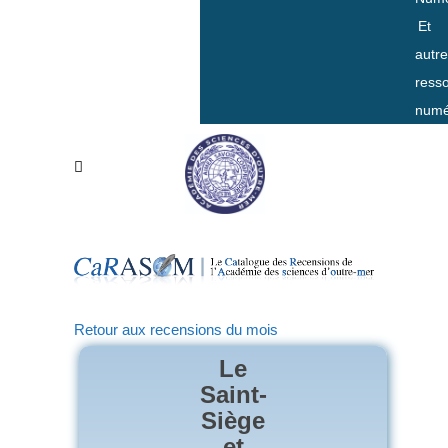
Et
autr
ress
numé
Retour aux recensions du mois
Le
Saint-
Siège
et