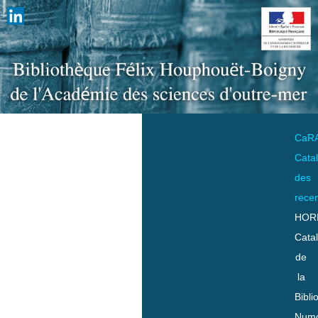
CaR
Cata
des
rece
HOR
Cata
de
la
Bibli
Numo