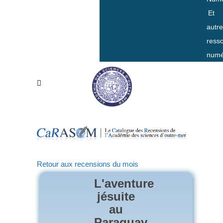
Et
autr
ress
numé
Retour aux recensions du mois
L'aventure
jésuite
au
Paraguay,