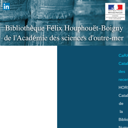
CaR
Cata
des
rece
HOR
Cata
de
la
Bibli
Numo