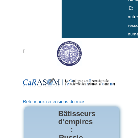
Et
autr
ress
numé
Retour aux recensions du mois
Bâtisseurs
d'empires
:
Russie,