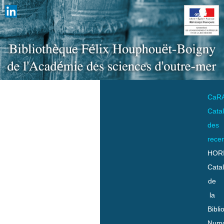
CaR
Cata
des
rece
HOR
Cata
de
la
Bibli
Numo