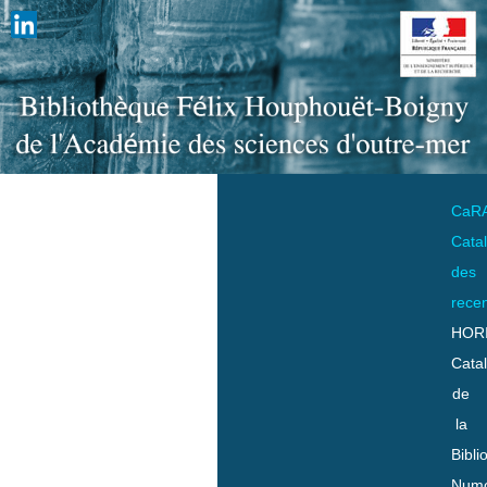
CaR
Cata
des
rece
HOR
Cata
de
la
Bibli
Numo