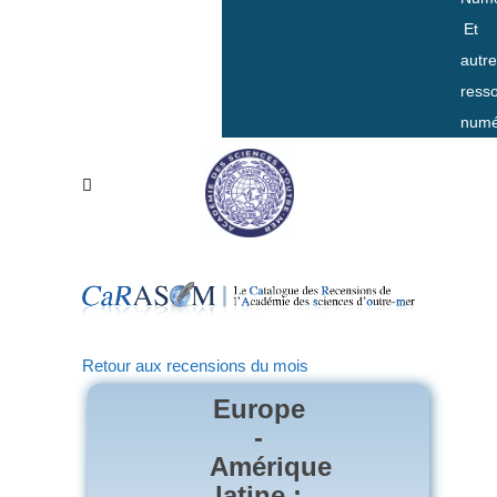
Et
autr
ress
numé
Retour aux recensions du mois
Europe
-
Amérique
latine :