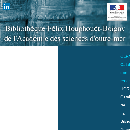
CaR
Cata
des
rece
HOR
Cata
de
la
Bibli
Numo