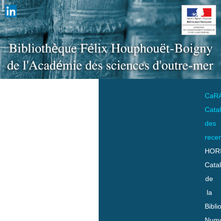
CaR
Cata
des
rece
HOR
Cata
de
la
Bibli
Numo