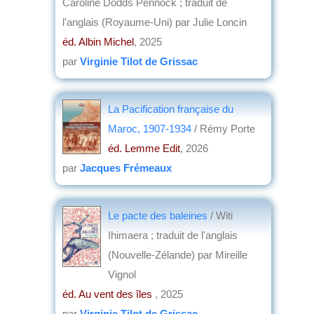
Caroline Dodds Pennock ; traduit de
l'anglais (Royaume-Uni) par Julie Loncin
éd. Albin Michel
, 2025
par
Virginie Tilot de Grissac
La Pacification française du
Maroc, 1907-1934
/ Rémy Porte
éd. Lemme Edit
, 2026
par
Jacques Frémeaux
Le pacte des baleines
/ Witi
Ihimaera ; traduit de l'anglais
(Nouvelle-Zélande) par Mireille
Vignol
éd. Au vent des îles
, 2025
par
Virginie Tilot de Grissac