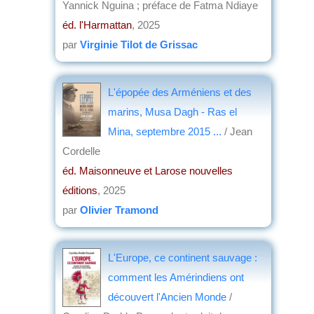
Yannick Nguina ; préface de Fatma Ndiaye
éd. l'Harmattan
, 2025
par
Virginie Tilot de Grissac
L'épopée des Arméniens et des
marins, Musa Dagh - Ras el
Mina, septembre 2015 ...
/ Jean
Cordelle
éd. Maisonneuve et Larose nouvelles
éditions
, 2025
par
Olivier Tramond
L'Europe, ce continent sauvage :
comment les Amérindiens ont
découvert l'Ancien Monde
/