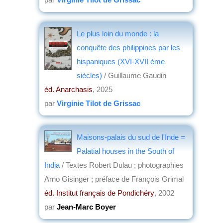
Le plus loin du monde : la
conquête des philippines par les
hispaniques (XVI-XVII ème
siècles)
/ Guillaume Gaudin
éd. Anarchasis
, 2025
par
Virginie Tilot de Grissac
Maisons-palais du sud de l'Inde =
Palatial houses in the South of
India
/ Textes Robert Dulau ; photographies
Arno Gisinger ; préface de François Grimal
éd. Institut français de Pondichéry
, 2002
par
Jean-Marc Boyer