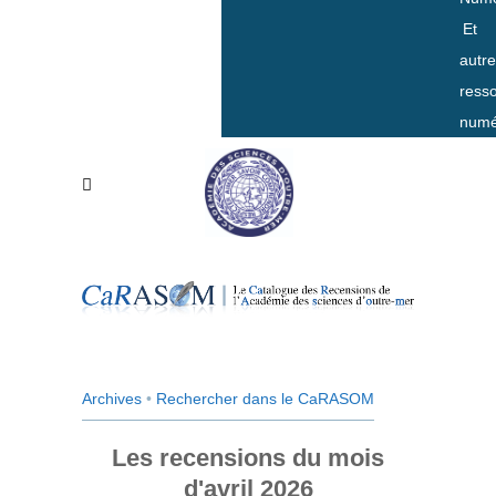
Et
autr
ress
numé
Archives
•
Rechercher dans le CaRASOM
Les recensions du mois
d'avril 2026