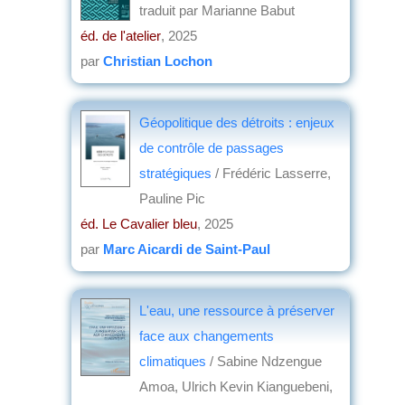
traduit par Marianne Babut
éd. de l'atelier
, 2025
par
Christian Lochon
Géopolitique des détroits : enjeux
de contrôle de passages
stratégiques
/ Frédéric Lasserre,
Pauline Pic
éd. Le Cavalier bleu
, 2025
par
Marc Aicardi de Saint-Paul
L'eau, une ressource à préserver
face aux changements
climatiques
/ Sabine Ndzengue
Amoa, Ulrich Kevin Kianguebeni,