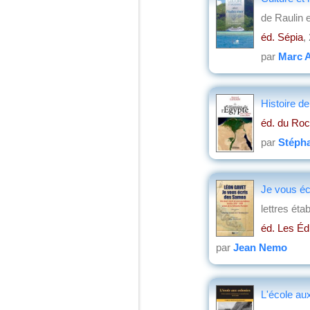
de Raulin 
éd. Sépia
,
par
Marc A
Histoire de
éd. du Roc
par
Stépha
Je vous éc
lettres éta
éd. Les Éd
par
Jean Nemo
L'école aux