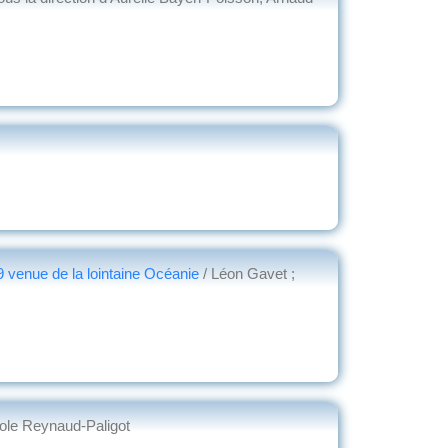
 venue de la lointaine Océanie
/ Léon Gavet ;
ole Reynaud-Paligot