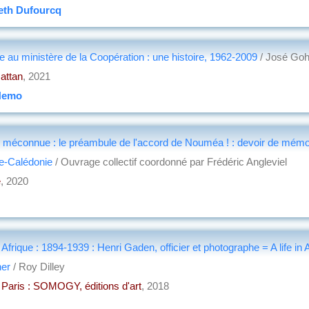
eth Dufourcq
re au ministère de la Coopération : une histoire, 1962-2009
/ José Go
attan
, 2021
Nemo
 méconnue : le préambule de l'accord de Nouméa ! : devoir de mémoir
e-Calédonie
/ Ouvrage collectif coordonné par Frédéric Angleviel
e
, 2020
Afrique : 1894-1939 : Henri Gaden, officier et photographe = A life in 
her
/ Roy Dilley
aris : SOMOGY, éditions d'art
, 2018