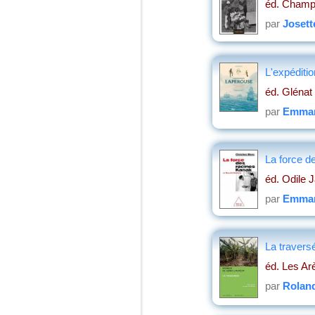
éd. Champ
par
Josett
L'expéditi
éd. Glénat
par
Emman
La force d
éd. Odile 
par
Emman
La travers
éd. Les Ar
par
Roland