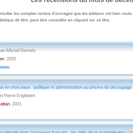
nsulter les comptes rendus d'ouvrages que les éditeurs ont bien voul
étique de titre, peut être consultée en cliquant sur ce titre.
ean-Michel Demetz
ier
, 2020
Nemo
tat en morceaux : politique et administration au prisme du découpage 
t Pierre Englebert
attan
, 2021
modernité dans l'outre-mer français : les défis de la mondialisation
/ s