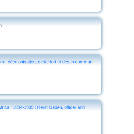
hy
e, décolonisation, geste fort et destin commun
Africa : 1894-1939 : Henri Gaden, officer and