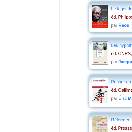
Le fagot 
éd. Philip
par
Raoul
Les hypoth
éd. CNRS
par
Jacqu
Penser en
éd. Gallim
par
Éric M
Réformer l
éd. Presse