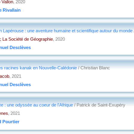
 Vallon
, 2020
e Rivallain
on Lapérouse : une aventure humaine et scientifique autour du monde
 ; La Société de Géographie
, 2020
uel Desclèves
es racines kanak en Nouvelle-Calédonie
/ Christian Blanc
Jacob
, 2021
uel Desclèves
ée : une odyssée au coeur de l'Afrique
/ Patrick de Saint-Exupéry
ènes
, 2021
 Pourtier