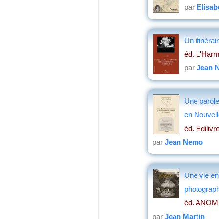
par
Elisab
Un itinérai
éd. L'Harm
par
Jean 
Une parole
en Nouvell
éd. Edilivr
par
Jean Nemo
Une vie en 
photograp
éd. ANOM P
par
Jean Martin