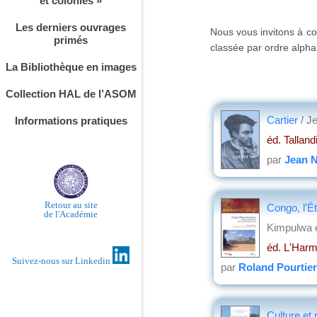
et colonies »
Les derniers ouvrages
Nous vous invitons à co
primés
classée par ordre alphab
La Bibliothèque en images
Collection HAL de l’ASOM
Cartier
/ J
Informations pratiques
éd. Talland
par
Jean 
Retour au site
Congo, l'É
de l'Académie
Kimpulwa e
éd. L'Harm
Suivez-nous sur Linkedin
par
Roland Pourtier
Culture et 