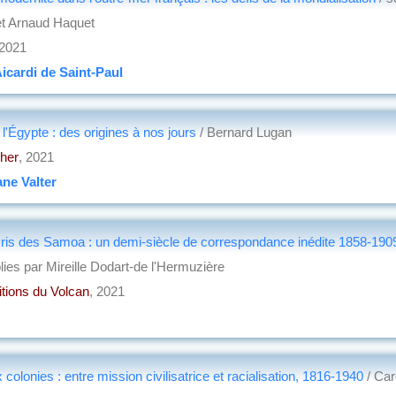
et Arnaud Haquet
 2021
icardi de Saint-Paul
 l'Égypte : des origines à nos jours
/ Bernard Lugan
her
, 2021
ne Valter
ris des Samoa : un demi-siècle de correspondance inédite 1858-1909
blies par Mireille Dodart-de l'Hermuzière
itions du Volcan
, 2021
 colonies : entre mission civilisatrice et racialisation, 1816-1940
/ Car