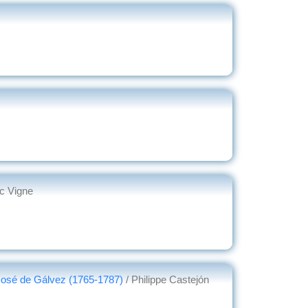
ic Vigne
 José de Gálvez (1765-1787)
/ Philippe Castejón