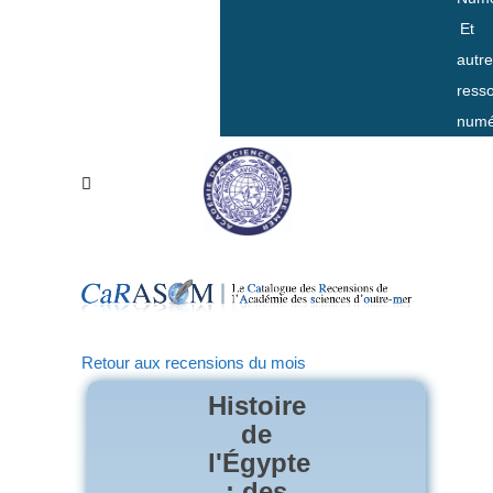
Et
autr
ress
numé
Retour aux recensions du mois
Histoire
de
l'Égypte
: des