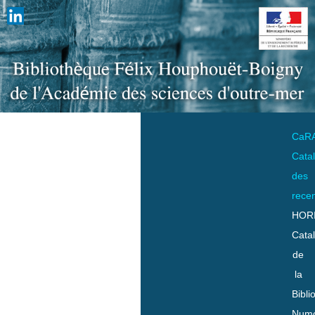
CaR
Cata
des
rece
HOR
Cata
de
la
Bibli
Numo