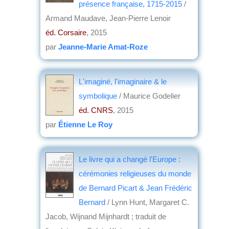
présence française, 1715-2015
/
Armand Maudave, Jean-Pierre Lenoir
éd. Corsaire
, 2015
par
Jeanne-Marie Amat-Roze
L'imaginé, l'imaginaire & le
symbolique
/ Maurice Godelier
éd. CNRS
, 2015
par
Étienne Le Roy
Le livre qui a changé l'Europe :
cérémonies religieuses du monde
de Bernard Picart & Jean Frédéric
Bernard
/ Lynn Hunt, Margaret C.
Jacob, Wijnand Mijnhardt ; traduit de