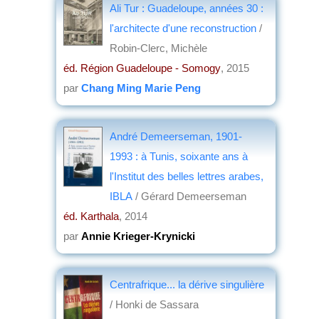
Ali Tur : Guadeloupe, années 30 :
l'architecte d'une reconstruction
/
Robin-Clerc, Michèle
éd. Région Guadeloupe - Somogy
, 2015
par
Chang Ming Marie Peng
André Demeerseman, 1901-
1993 : à Tunis, soixante ans à
l'Institut des belles lettres arabes,
IBLA
/ Gérard Demeerseman
éd. Karthala
, 2014
par
Annie Krieger-Krynicki
Centrafrique... la dérive singulière
/ Honki de Sassara