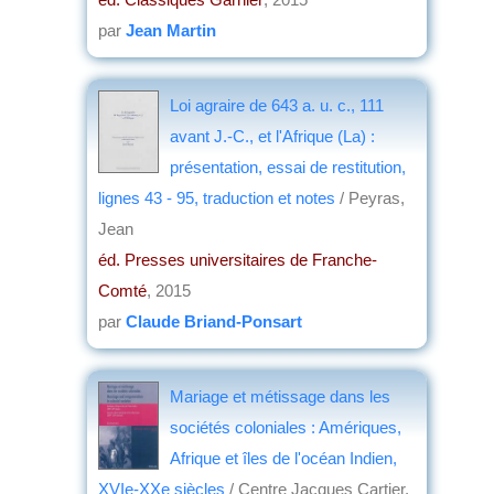
par
Jean Martin
Loi agraire de 643 a. u. c., 111
avant J.-C., et l'Afrique (La) :
présentation, essai de restitution,
lignes 43 - 95, traduction et notes
/ Peyras,
Jean
éd. Presses universitaires de Franche-
Comté
, 2015
par
Claude Briand-Ponsart
Mariage et métissage dans les
sociétés coloniales : Amériques,
Afrique et îles de l'océan Indien,
XVIe-XXe siècles
/ Centre Jacques Cartier.