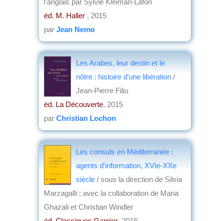
l'anglais par Sylvie Kleiman-Lafon
éd. M. Haller
, 2015
par
Jean Nemo
Les Arabes, leur destin et le
nôtre : histoire d'une libération
/
Jean-Pierre Filiu
éd. La Découverte
, 2015
par
Christian Lochon
Les consuls en Méditerranée :
agents d'information, XVIe-XXe
siècle
/ sous la direction de Silvia
Marzagalli ; avec la collaboration de Maria
Ghazali et Christian Windler
éd. Classiques Garnier
, 2015