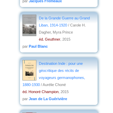
par
Jacques Frémeaux
De la Grande Guerre au Grand
Liban, 1914-1920
/ Carole H.
Dagher, Myra Prince
éd. Geuthner
, 2015
par
Paul Blanc
Destination Inde : pour une
géocritique des récits de
voyageurs germanophones,
1880-1930
/ Aurélie Choné
éd. Honoré Champion
, 2015
par
Jean de La Guérivière