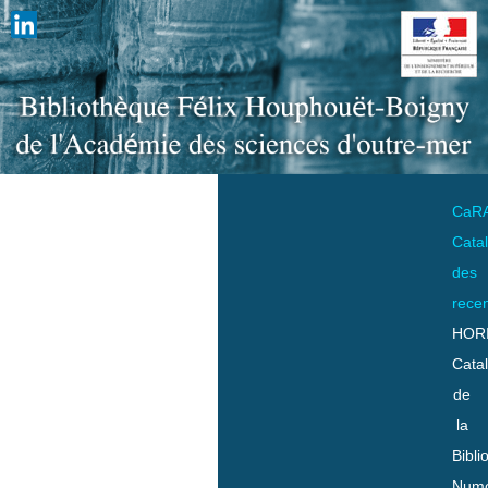
CaR
Cata
des
rece
HOR
Cata
de
la
Bibli
Numo