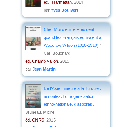
éd. l'Harmattan
, 2014
par
Yves Boulvert
Cher Monsieur le Président :
quand les Français écrivaient à
Woodrow Wilson (1918-1919)
/
Carl Bouchard
éd. Champ Vallon
, 2015
par
Jean Martin
De l'Asie mineure à la Turquie :
minorités, homogénéisation
ethno-nationale, diasporas
/
Bruneau, Michel
éd. CNRS
, 2015