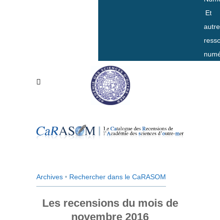
Et
autr
ress
numé
Archives
•
Rechercher dans le CaRASOM
Les recensions du mois de
novembre 2016