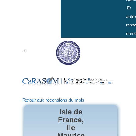
Et
autr
ress
numé
Retour aux recensions du mois
Isle de
France,
Ile
Maurice