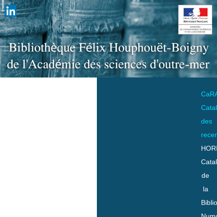
CaR
Cata
des
rece
HOR
Cata
de
la
Bibli
Numo