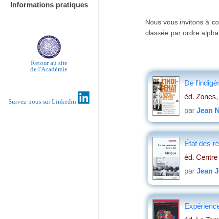
Informations pratiques
Nous vous invitons à co
classée par ordre alphab
Retour au site
de l'Académie
De l'indigé
éd. Zones
Suivez-nous sur Linkedin
par
Jean 
État des r
éd. Centre 
par
Jean J
Expérience