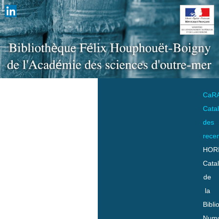
CaR
Cata
des
rece
HOR
Cata
de
la
Bibli
Numo