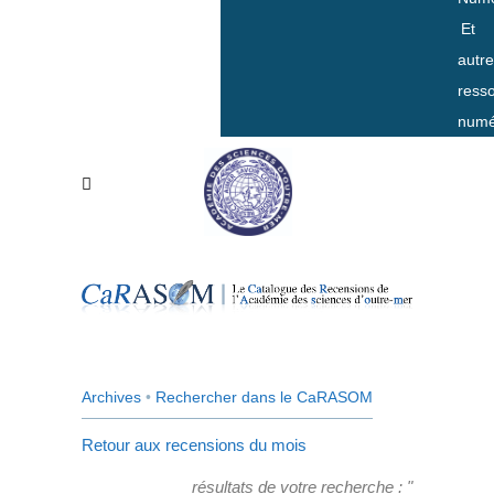
Et
autr
ress
numé
Archives
•
Rechercher dans le CaRASOM
Retour aux recensions du mois
résultats de votre recherche : "