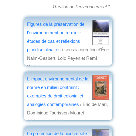
Gestion de l'environnement "
Figures de la préservation de
l'environnement outre-mer :
études de cas et réflexions
pluridisciplinaires
/ sous la direction d'Éric
Naim-Gesbert, Loïc Peyen et Rémi
Radiguet
éd. Presses universitaires d'Aix-
L'impact environnemental de la
Marseille
, 2015
norme en milieu contraint :
par
Jean-Marie Breton
exemples de droit colonial et
analogies contemporaines
/ Éric de Mari,
Dominique Taurisson-Mouret
éd. Victoires
, 2012
par
Clément Mathieu
La protection de la biodiversité