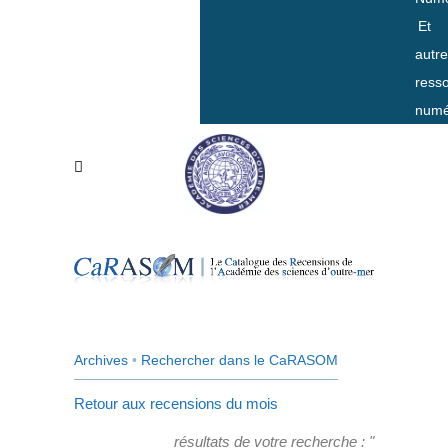
Et
autr
ress
numé
Archives
•
Rechercher dans le CaRASOM
Retour aux recensions du mois
résultats de votre recherche : "