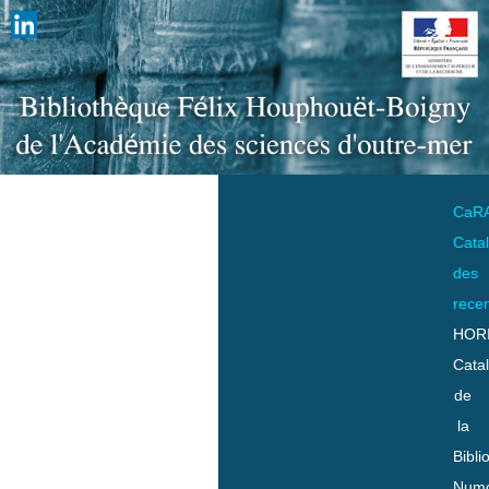
CaR
Cata
des
rece
HOR
Cata
de
la
Bibli
Numo