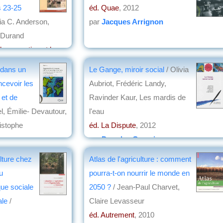
s 23-25
éd. Quae
, 2012
cia C. Anderson,
par
Jacques Arrignon
e Durand
la promotion et la
issances
 dans un
Le Gange, miroir social
/ Olivia
3
ncevoir les
Aubriot, Frédéric Landy,
n
 et de
Ravinder Kaur, Les mardis de
l, Émilie- Devautour,
l'eau
istophe
éd. La Dispute
, 2012
par
Douglas Gressieux
d
ulture chez
Atlas de l'agriculture : comment
u
pourra-t-on nourrir le monde en
ue sociale
2050 ?
/ Jean-Paul Charvet,
ale
/
Claire Levasseur
éd. Autrement
, 2010