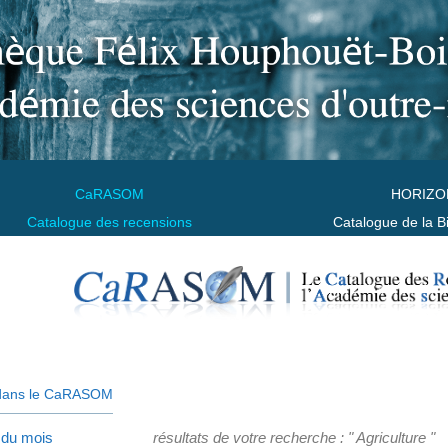
CaRASOM
HORIZO
Catalogue des recensions
Catalogue de la B
dans le CaRASOM
 du mois
résultats de votre recherche : " Agriculture "