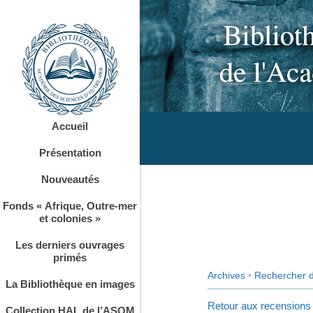
Accueil
Présentation
Nouveautés
Fonds « Afrique, Outre-mer
et colonies »
Les derniers ouvrages
primés
Archives
•
Rechercher 
La Bibliothèque en images
Retour aux recensions
Collection HAL de l’ASOM