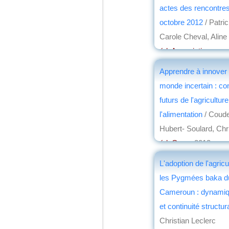
actes des rencontre
octobre 2012
/ Patri
Carole Cheval, Alin
éd. Association pour 
diffusion des conna
Apprendre à innover
archéologiques
, 201
monde incertain : co
par
Josette Rivallai
futurs de l'agriculture
l'alimentation
/ Coude
Hubert- Soulard, Chr
éd. Quae
, 2012
par
Maurice Schmi
L'adoption de l'agric
les Pygmées baka d
Cameroun : dynamiq
et continuité structur
Christian Leclerc