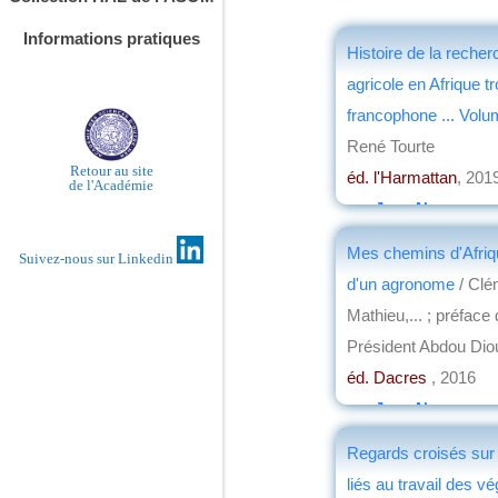
Informations pratiques
Histoire de la recher
agricole en Afrique tr
francophone ... Volu
René Tourte
Retour au site
éd. l'Harmattan
, 201
de l'Académie
par
Jean Nemo
Mes chemins d'Afriqu
Suivez-nous sur Linkedin
d'un agronome
/ Clé
Mathieu,... ; préface
Président Abdou Dio
éd. Dacres
, 2016
par
Jean Nemo
Regards croisés sur l
liés au travail des vé