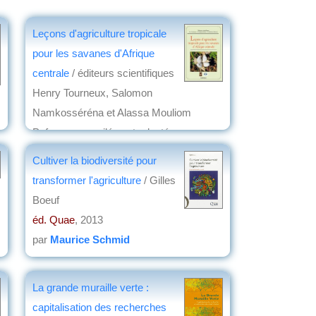
Leçons d'agriculture tropicale
pour les savanes d'Afrique
centrale
/ éditeurs scientifiques
Henry Tourneux, Salomon
Namkosséréna et Alassa Mouliom
Pefoura ; compilées et adaptées en
français simplifié par Henry Tourneux ;
Cultiver la biodiversité pour
avec une préface de Seïny Boukar
transformer l'agriculture
/ Gilles
Lamine
Boeuf
éd. Karthala
, 2017
éd. Quae
, 2013
par
Clément Mathieu
par
Maurice Schmid
La grande muraille verte :
capitalisation des recherches