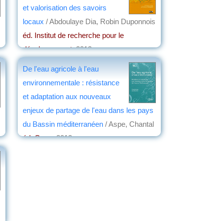
et valorisation des savoirs
locaux
/ Abdoulaye Dia, Robin Duponnois
éd. Institut de recherche pour le
développement
, 2012
par
Jacques Arrignon
De l'eau agricole à l'eau
environnementale : résistance
et adaptation aux nouveaux
enjeux de partage de l'eau dans les pays
du Bassin méditerranéen
/ Aspe, Chantal
éd. Quae
, 2012
par
Jacques Arrignon