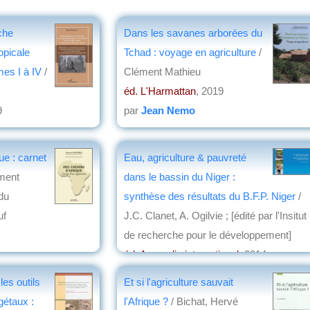
che
Dans les savanes arborées du
opicale
Tchad : voyage en agriculture
/
mes I à IV
/
Clément Mathieu
éd. L'Harmattan
, 2019
9
par
Jean Nemo
e : carnet
Eau, agriculture & pauvreté
ment
dans le bassin du Niger :
 du
synthèse des résultats du B.F.P. Niger
/
uf
J.C. Clanet, A. Ogilvie ; [édité par l'Insitut
de recherche pour le développement]
éd. Agropolis international
, 2014
par
Josette Rivallain
es outils
Et si l'agriculture sauvait
gétaux :
l'Afrique ?
/ Bichat, Hervé