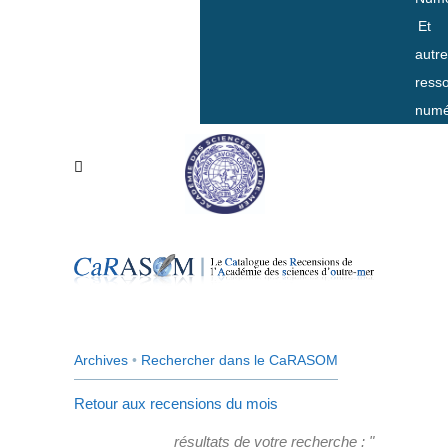
Et
autr
ress
numé
Archives
•
Rechercher dans le CaRASOM
Retour aux recensions du mois
résultats de votre recherche : "