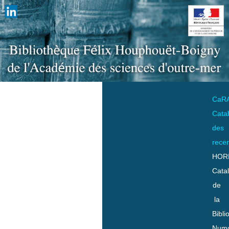
CaR
Cata
des
rece
HOR
Cata
de
la
Bibli
Numo