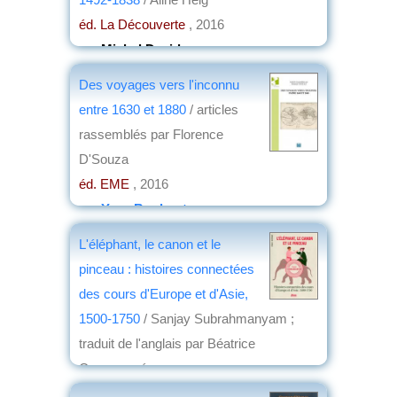
éd. La Découverte
, 2016
par
Michel David
Des voyages vers l'inconnu
entre 1630 et 1880
/ articles
rassemblés par Florence
D'Souza
éd. EME
, 2016
par
Yves Boulvert
L'éléphant, le canon et le
pinceau : histoires connectées
des cours d'Europe et d'Asie,
1500-1750
/ Sanjay Subrahmanyam ;
traduit de l'anglais par Béatrice
Commengé
éd. Alma éditeur
, 2016