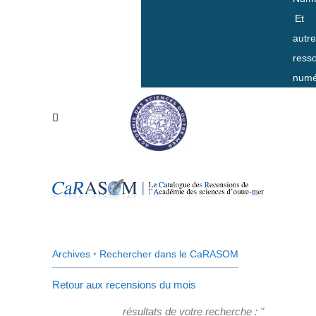
Et
autr
ress
numé
Archives
•
Rechercher dans le CaRASOM
Retour aux recensions du mois
résultats de votre recherche : "