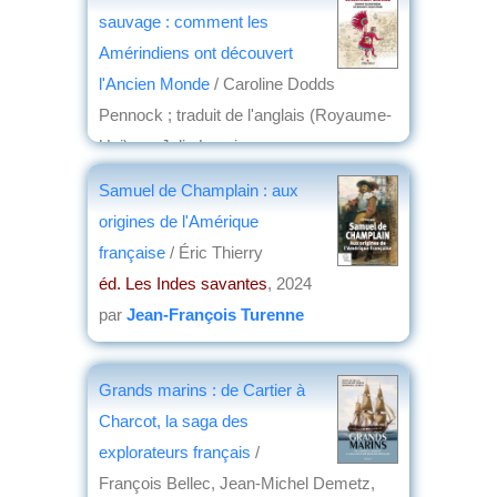
par
Virginie Tilot de Grissac
sauvage : comment les
Amérindiens ont découvert
l'Ancien Monde
/ Caroline Dodds
Pennock ; traduit de l'anglais (Royaume-
Uni) par Julie Loncin
éd. Albin Michel
, 2025
Samuel de Champlain : aux
par
Alain Jeudi de Grissac
origines de l'Amérique
française
/ Éric Thierry
éd. Les Indes savantes
, 2024
par
Jean-François Turenne
Grands marins : de Cartier à
Charcot, la saga des
explorateurs français
/
François Bellec, Jean-Michel Demetz,