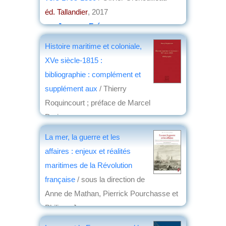
éd. Tallandier
, 2017
par
Jacques Frémeaux
Histoire maritime et coloniale,
XVe siècle-1815 :
bibliographie : complément et
supplément aux
/ Thierry
Roquincourt ; préface de Marcel
Dorigny,...
éd. SPM
, 2017
La mer, la guerre et les
par
Jean Nemo
affaires : enjeux et réalités
maritimes de la Révolution
française
/ sous la direction de
Anne de Mathan, Pierrick Pourchasse et
Philippe Jarnoux
éd. Presses universitaires de Rennes
,