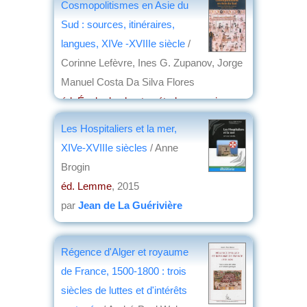
Cosmopolitismes en Asie du
par
Christian Malet
Sud : sources, itinéraires,
langues, XIVe -XVIIIe siècle
/
Corinne Lefèvre, Ines G. Zupanov, Jorge
Manuel Costa Da Silva Flores
éd. École des hautes études en sciences
sociales
, 2015
Les Hospitaliers et la mer,
par
Jean Martin
XIVe-XVIIIe siècles
/ Anne
Brogin
éd. Lemme
, 2015
par
Jean de La Guérivière
Régence d'Alger et royaume
de France, 1500-1800 : trois
siècles de luttes et d'intérêts