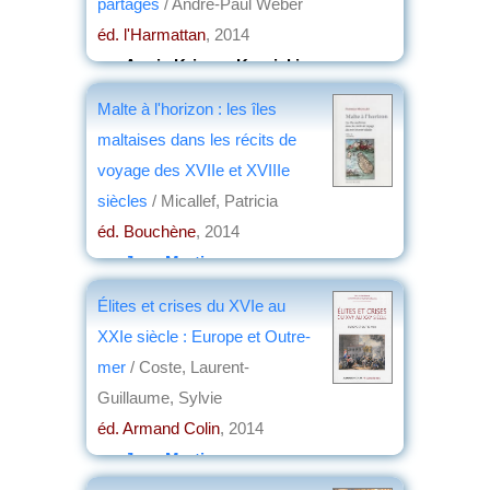
partagés
/ André-Paul Weber
éd. l'Harmattan
, 2014
par
Annie Krieger-Krynicki
Malte à l'horizon : les îles
maltaises dans les récits de
voyage des XVIIe et XVIIIe
siècles
/ Micallef, Patricia
éd. Bouchène
, 2014
par
Jean Martin
Élites et crises du XVIe au
XXIe siècle : Europe et Outre-
mer
/ Coste, Laurent-
Guillaume, Sylvie
éd. Armand Colin
, 2014
par
Jean Martin