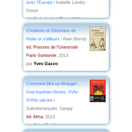
avec l'Europe
/ Isabelle Landry-
Deron
éd. Cerf - Institut Ricci
, 2013
par
Elisabeth Dufourcq
Chrétiens et Ottomans de
Malte et d'ailleurs
/ Alain Blondy
éd. Presses de l'Université
Paris-Sorbonne
, 2013
par
Yves Gazzo
Comment être un étranger :
Goa-Ispahan-Venise, XVIe-
XVIIIe siècles
/
Subrahmanyam, Sanjay
éd. Alma
, 2013
par
Jean Martin