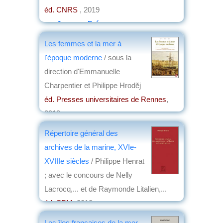
éd. CNRS
, 2019
par
Jacques Frémeaux
Les femmes et la mer à
l'époque moderne
/ sous la
direction d'Emmanuelle
Charpentier et Philippe Hrodĕj
éd. Presses universitaires de Rennes
,
2018
par
Josette Rivallain
Répertoire général des
archives de la marine, XVIe-
XVIIIe siècles
/ Philippe Henrat
; avec le concours de Nelly
Lacrocq,... et de Raymonde Litalien,...
éd. SPM
, 2018
par
Josette Rivallain
Les îles françaises de la mer