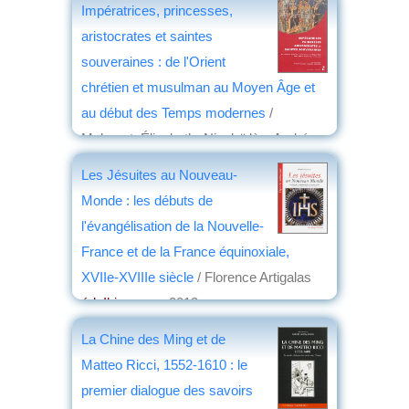
Impératrices, princesses,
aristocrates et saintes
souveraines : de l'Orient
chrétien et musulman au Moyen Âge et
au début des Temps modernes
/
Malamut, Élisabeth- Nicolaïdès, Andréas
éd. Presses universitaires de Provence
,
Les Jésuites au Nouveau-
2014
Monde : les débuts de
par
Christian Lochon
l'évangélisation de la Nouvelle-
France et de la France équinoxiale,
XVIIe-XVIIIe siècle
/ Florence Artigalas
éd. Ibis rouge
, 2013
par
Élisabeth Dufourcq
La Chine des Ming et de
Matteo Ricci, 1552-1610 : le
premier dialogue des savoirs