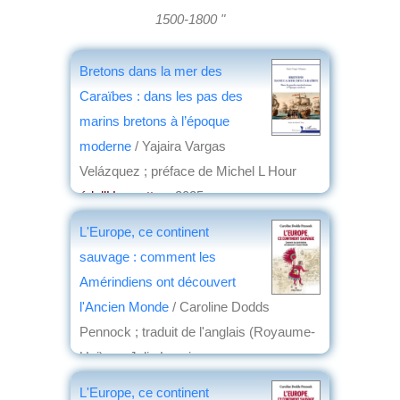
1500-1800 "
Bretons dans la mer des
Caraïbes : dans les pas des
marins bretons à l’époque
moderne
/ Yajaira Vargas
Velázquez ; préface de Michel L Hour
éd. l’Harmattan
, 2025
par
Nathalie Cassou-Geay
L'Europe, ce continent
sauvage : comment les
Amérindiens ont découvert
l'Ancien Monde
/ Caroline Dodds
Pennock ; traduit de l'anglais (Royaume-
Uni) par Julie Loncin
éd. Albin Michel
, 2025
L'Europe, ce continent