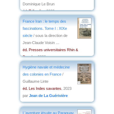
Dominique Le Brun
éd. Tallandier
, 2023
par
Yves Boulvert
France Iran : le temps des
fascinations. Tome I : XIXe
siècle
/ sous la direction de
Jean-Claude Voisin …
éd. Presses universitaires Rhin &
Danube
, 2023
par
Christian Lochon
Hygiène navale et médecine
des colonies en France
/
Guillaume Linte
éd. Les Indes savantes
, 2023
par
Jean de La Guérivière
L'aventure jésuite au Paraguay,