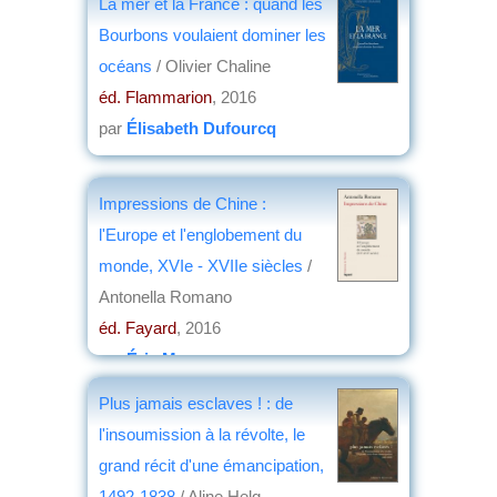
La mer et la France : quand les
2017
Bourbons voulaient dominer les
par
Jean-Loup Vivier
océans
/ Olivier Chaline
éd. Flammarion
, 2016
par
Élisabeth Dufourcq
Impressions de Chine :
l'Europe et l'englobement du
monde, XVIe - XVIIe siècles
/
Antonella Romano
éd. Fayard
, 2016
par
Éric Meyer
Plus jamais esclaves ! : de
l'insoumission à la révolte, le
grand récit d'une émancipation,
1492-1838
/ Aline Helg