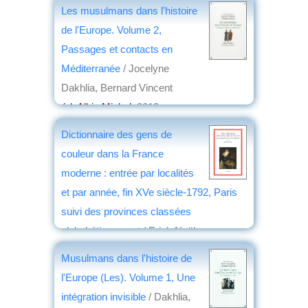
Les musulmans dans l'histoire
de l'Europe. Volume 2,
Passages et contacts en
Méditerranée
/ Jocelyne
Dakhlia, Bernard Vincent
éd. Albin Michel
, 2013
par
Jean Martin
Dictionnaire des gens de
couleur dans la France
moderne : entrée par localités
et par année, fin XVe siècle-1792, Paris
suivi des provinces classées
alphabétiquement
/ Erick Noël
éd. Droz
, 2011
Musulmans dans l'histoire de
par
Jean Martin
l'Europe (Les). Volume 1, Une
intégration invisible
/ Dakhlia,