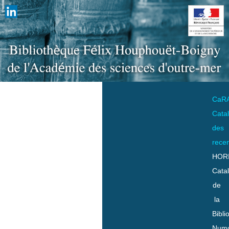
CaR
Cata
des
rece
HOR
Cata
de
la
Bibli
Numo