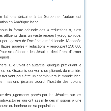
on latino-américaine à La Sorbonne, l’auteur est
ation en Amérique latine.
 sous la forme originale des « réductions », s’est
es affluents dans un vaste réseau hydrographique,
 et portugaises de l’Amérique méridionale. Menacée
villages appelés « réductions » regroupant 150 000
 Pour se défendre, les Jésuites décidèrent d’armer
agnols.
ière. Elle vivait en autarcie, quoique pratiquant le
r, les Guaranis convertis se plièrent, de manière
y trouvant peut-être un chemin vers le monde idéal
missions jésuites accrut l’hostilité des colons
te des jugements portés par les Jésuites sur les
ontradictoires qui ont assimilé ces missions à une
ucieuse du bonheur de sa population.