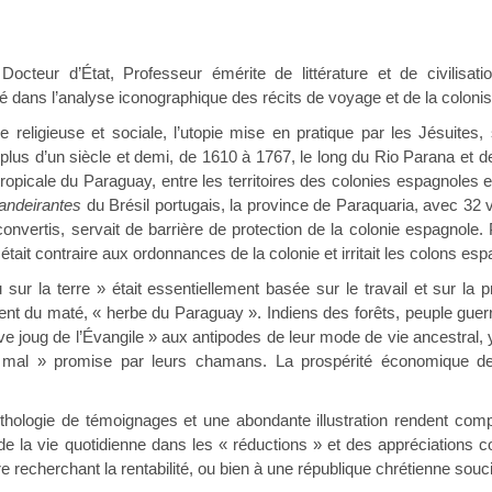
Docteur d’État, Professeur émérite de littérature et de civilisati
 dans l’analyse iconographique des récits de voyage et de la colonis
 religieuse et sociale, l’utopie mise en pratique par les Jésuites,
lus d’un siècle et demi, de 1610 à 1767, le long du Rio Parana et d
 tropicale du Paraguay, entre les territoires des colonies espagnoles
andeirantes
du Brésil portugais, la province de Paraquaria, avec 32 
convertis, servait de barrière de protection de la colonie espagnole.
 était contraire aux ordonnances de la colonie et irritait les colons esp
sur la terre » était essentiellement basée sur le travail et sur la pr
du maté, « herbe du Paraguay ». Indiens des forêts, peuple guerrie
ve joug de l’Évangile » aux antipodes de leur mode de vie ancestral, 
mal » promise par leurs chamans. La prospérité économique des 
hologie de témoignages et une abondante illustration rendent comp
de la vie quotidienne dans les « réductions » et des appréciations c
ire recherchant la rentabilité, ou bien à une république chrétienne so