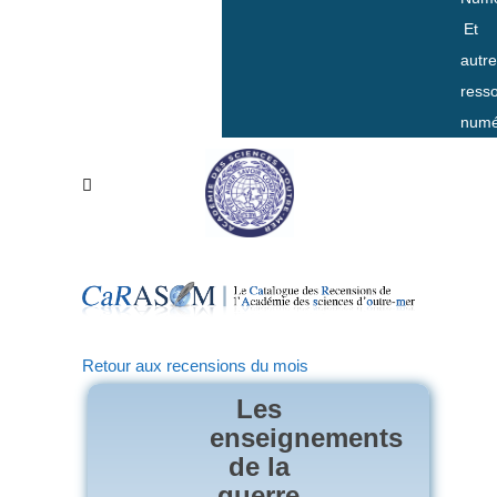
Et
autr
ress
numé
Retour aux recensions du mois
Les
enseignements
de la
guerre