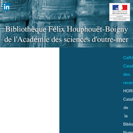
CaR
Cata
des
rece
HOR
Cata
de
la
Bibli
Numo