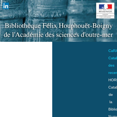
CaR
Cata
des
rece
HOR
Cata
de
la
Bibli
Numo