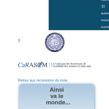
Et
autr
ress
numé
Retour aux recensions du mois
Ainsi
va le
monde...